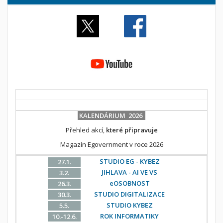
KALENDÁRIUM 2026
Přehled akcí,
které připravuje
Magazín Egovernment v roce 2026
STUDIO EG - KYBEZ
27.1.
JIHLAVA - AI VE VS
3.2.
eOSOBNOST
26.3.
STUDIO DIGITALIZACE
30.3.
STUDIO KYBEZ
5.5.
ROK INFORMATIKY
10.-12.6.