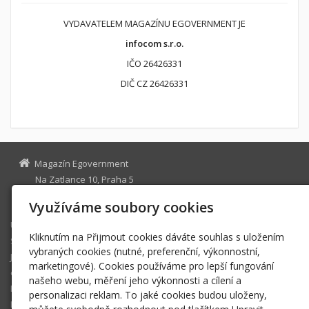
VYDAVATELEM MAGAZÍNU EGOVERNMENT JE
infocom s.r.o.
IČO 26426331
DIČ CZ 26426331
Magazín Egovernment
Na Zatlance 10, Praha 5
egovernment@egovernment.cz
Využíváme soubory cookies
Úvodní stránka
Kliknutím na Přijmout cookies dáváte souhlas s uložením
STUDIO
vybraných cookies (nutné, preferenční, výkonnostní,
JIHLAVA
marketingové). Cookies používáme pro lepší fungování
eOSOBNOST
našeho webu, měření jeho výkonnosti a cílení a
ROK INFORMATIKY
personalizaci reklam. To jaké cookies budou uloženy,
MIKULOV