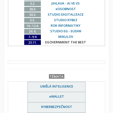
JIHLAVA - AI VE VS
3.2.
eOSOBNOST
26.3.
STUDIO DIGITALIZACE
30.3.
STUDIO KYBEZ
5.5.
ROK INFORMATIKY
10.-12.6.
STUDIO EG - EUDIW
24. 6.
MIKULOV
7.-9.9.
EGOVERNMENT THE BEST
23.11.
TÉMATA
UMĚLÁ INTELIGENCE
eWALLET
KYBERBEZPEČNOST