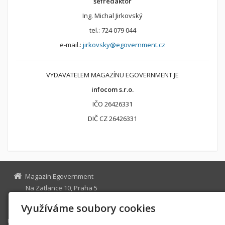
šéfredaktor
Ing. Michal Jirkovský
tel.: 724 079 044
e-mail.:
jirkovsky@egovernment.cz
VYDAVATELEM MAGAZÍNU EGOVERNMENT JE
infocom s.r.o.
IČO 26426331
DIČ CZ 26426331
Magazín Egovernment
Na Zatlance 10, Praha 5
egovernment@egovernment.cz
Využíváme soubory cookies
Úvodní stránka