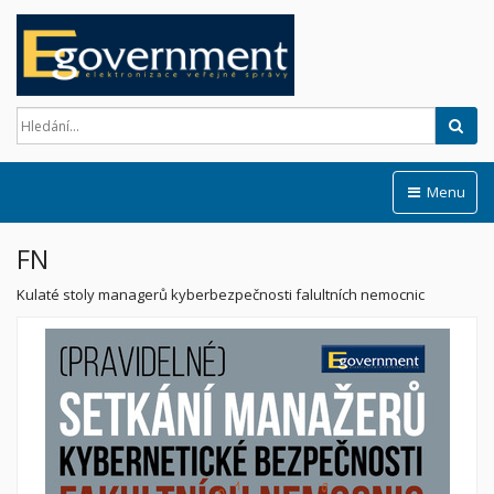
Hled
Menu
FN
Kulaté stoly managerů kyberbezpečnosti falultních nemocnic