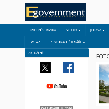
ÚVODNÍ STRÁNKA
STUDIO
JIHLAVA
DOTAZ
REGISTRACE ČTENÁŘE
AKTUÁLNĚ
FOTO
KALENDÁRIUM 2026