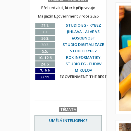
Přehled akcí,
které připravuje
Magazín Egovernment v roce 2026
STUDIO EG - KYBEZ
27.1.
JIHLAVA - AI VE VS
3.2.
eOSOBNOST
26.3.
STUDIO DIGITALIZACE
30.3.
STUDIO KYBEZ
5.5.
ROK INFORMATIKY
10.-12.6.
STUDIO EG - EUDIW
24. 6.
MIKULOV
7.-9.9.
EGOVERNMENT THE BEST
23.11.
TÉMATA
UMĚLÁ INTELIGENCE