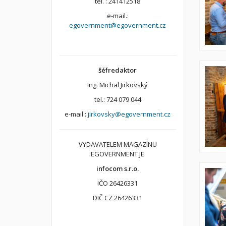
tel. : 241412518
e-mail.:
egovernment@egovernment.cz
šéfredaktor
Ing. Michal Jirkovský
tel.: 724 079 044
e-mail.:
jirkovsky@egovernment.cz
VYDAVATELEM MAGAZÍNU
EGOVERNMENT JE
infocom s.r.o.
IČO 26426331
DIČ CZ 26426331