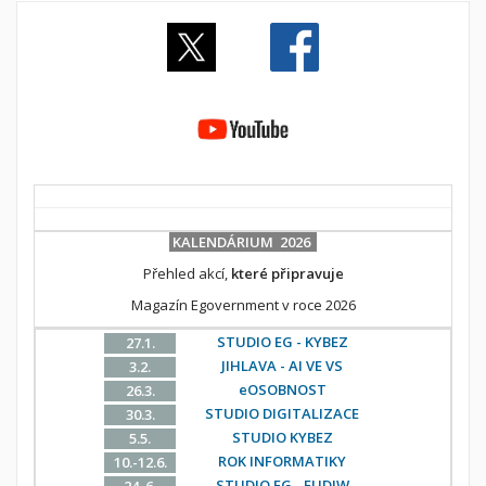
KALENDÁRIUM 2026
Přehled akcí,
které připravuje
Magazín Egovernment v roce 2026
STUDIO EG - KYBEZ
27.1.
JIHLAVA - AI VE VS
3.2.
eOSOBNOST
26.3.
STUDIO DIGITALIZACE
30.3.
STUDIO KYBEZ
5.5.
ROK INFORMATIKY
10.-12.6.
STUDIO EG - EUDIW