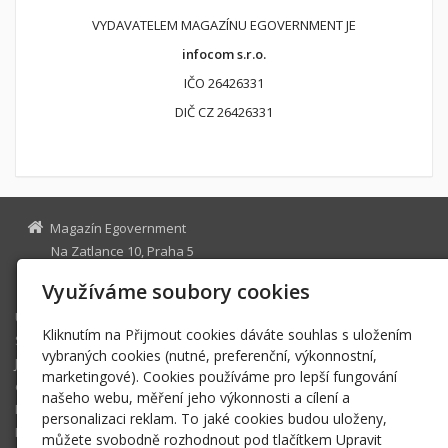
VYDAVATELEM MAGAZÍNU EGOVERNMENT JE
infocom s.r.o.
IČO 26426331
DIČ CZ 26426331
Magazín Egovernment
Na Zatlance 10, Praha 5
egovernment@egovernment.cz
Využíváme soubory cookies
Úvodní stránka
Kliknutím na Přijmout cookies dáváte souhlas s uložením
STUDIO
vybraných cookies (nutné, preferenční, výkonnostní,
JIHLAVA
marketingové). Cookies používáme pro lepší fungování
eOSOBNOST
našeho webu, měření jeho výkonnosti a cílení a
ROK INFORMATIKY
personalizaci reklam. To jaké cookies budou uloženy,
MIKULOV
můžete svobodně rozhodnout pod tlačítkem Upravit