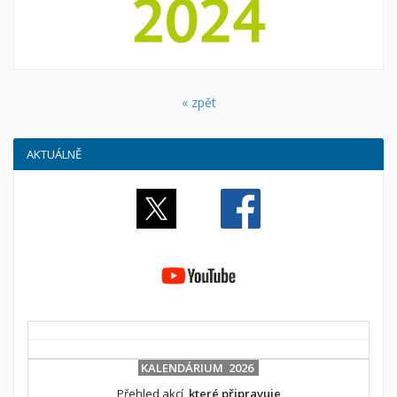
« zpět
AKTUÁLNĚ
KALENDÁRIUM 2026
Přehled akcí,
které připravuje