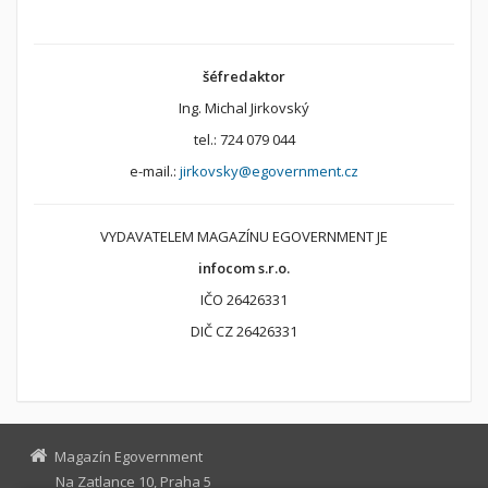
šéfredaktor
Ing. Michal Jirkovský
tel.: 724 079 044
e-mail.:
jirkovsky@egovernment.cz
VYDAVATELEM MAGAZÍNU EGOVERNMENT JE
infocom s.r.o.
IČO 26426331
DIČ CZ 26426331
Magazín Egovernment
Na Zatlance 10, Praha 5