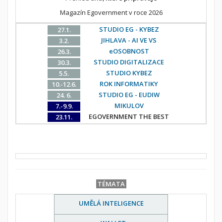
Magazín Egovernment v roce 2026
STUDIO EG - KYBEZ
27.1.
JIHLAVA - AI VE VS
3.2.
eOSOBNOST
26.3.
STUDIO DIGITALIZACE
30.3.
STUDIO KYBEZ
5.5.
ROK INFORMATIKY
10.-12.6.
STUDIO EG - EUDIW
24. 6.
MIKULOV
7.-9.9.
EGOVERNMENT THE BEST
23.11.
TÉMATA
UMĚLÁ INTELIGENCE