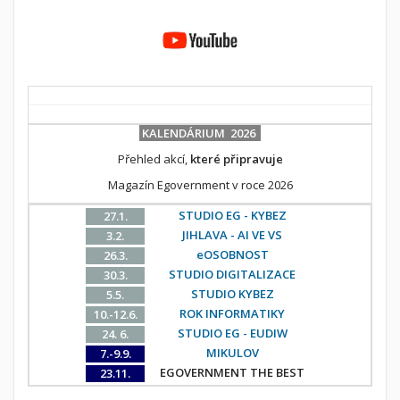
KALENDÁRIUM 2026
Přehled akcí,
které připravuje
Magazín Egovernment v roce 2026
STUDIO EG - KYBEZ
27.1.
JIHLAVA - AI VE VS
3.2.
eOSOBNOST
26.3.
STUDIO DIGITALIZACE
30.3.
STUDIO KYBEZ
5.5.
ROK INFORMATIKY
10.-12.6.
STUDIO EG - EUDIW
24. 6.
MIKULOV
7.-9.9.
EGOVERNMENT THE BEST
23.11.