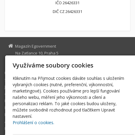
IČO 26426331
DIČ CZ 26426331
Magazín Egovernment
Na Zatlance 10, Praha 5
egovernment@egovernment.cz
Využíváme soubory cookies
Úvodní stránka
Kliknutím na Přijmout cookies dáváte souhlas s uložením
STUDIO
vybraných cookies (nutné, preferenční, výkonnostní,
JIHLAVA
marketingové). Cookies používáme pro lepší fungování
eOSOBNOST
našeho webu, měření jeho výkonnosti a cílení a
ROK INFORMATIKY
personalizaci reklam. To jaké cookies budou uloženy,
MIKULOV
můžete svobodně rozhodnout pod tlačítkem Upravit
EGOVERNMENT THE BEST
nastavení.
ARCHIV MAGAZÍNU
Prohlášení o cookies.
DOTAZ