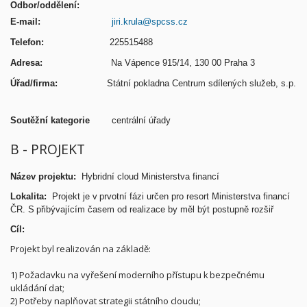
Odbor/oddělení:
E-mail:
jiri.krula@spcss.cz
Telefon:
225515488
Adresa:
Na Vápence 915/14, 130 00 Praha 3
Úřad/firma:
Státní pokladna Centrum sdílených služeb, s.p.
Soutěžní kategorie
centrální úřady
B - PROJEKT
Název projektu:
Hybridní cloud Ministerstva financí
Lokalita:
Projekt je v prvotní fázi určen pro resort Ministerstva financí
ČR. S přibývajícím časem od realizace by měl být postupně rozšiř
Cíl:
Projekt byl realizován na základě:
1) Požadavku na vyřešení moderního přístupu k bezpečnému
ukládání dat;
2) Potřeby naplňovat strategii státního cloudu;