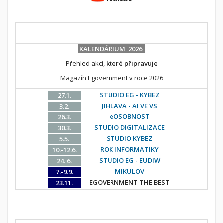
KALENDÁRIUM 2026
Přehled akcí,
které připravuje
Magazín Egovernment v roce 2026
STUDIO EG - KYBEZ
27.1.
JIHLAVA - AI VE VS
3.2.
eOSOBNOST
26.3.
STUDIO DIGITALIZACE
30.3.
STUDIO KYBEZ
5.5.
ROK INFORMATIKY
10.-12.6.
STUDIO EG - EUDIW
24. 6.
MIKULOV
7.-9.9.
EGOVERNMENT THE BEST
23.11.