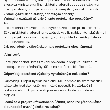
z resortu Ministerstva financí, kteří preferují cloudové služby v on-
prem prostředí, proto je jednoduché zamýšlený účinek posoudit
v rámci využití dané služby jednotlivými tenanty.
Vnímají a uznávají uživatelé tento projekt jako prospěšný?
Ano.
Projekt přináší možnost cloudových služeb do on-prem prostředí.
Zákazníci, kteří preferují tento způsob využití nabízených služeb mají
tento projekt za velmi prospěšný, ať už z pohledu využití, přístupu
nebo bezpečnosti.
Jak podrobně je cílová skupina s projektem obeznámena?
Velmi dobře.
Postupně dochází k rozšiřování povědomí o projektu/službě. PoC,
Propagace, PR, přednášky, účast na konferencích, školení…
Odpovídají dosažené výsledky vynaloženým nákladům?
Odpovídají.
Projekt hybridního cloudu MF je teprve na svém začátku,
takže toto hledisko, ještě není možné posoudit. Na základě již
realizovaného PoC jsme však přesvědčeni o trvalé udržitelnosti
projektu.
Jedná se o projekt krátkodobého účinku, nebo lze předpokládat
dlouhodobé trvání (jakého rozsahu)?