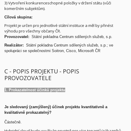
3) Vytvoření konkurenceschopné položky v držení státu (vůči
komerčním subjektům).
Cílová skupina:
Projekt je určen pro jednotlivé státní instituce a měl by přinést
výhodu pro všechny občany ČR.
Provozovatel:
Státní pokladna Centrum sdílených služeb, s.p.
Realizátor:
Státní pokladna Centrum sdílených služeb, s.p.; ve
spolupráci se společnostmi Soitron, Cisco, Microsoft ČR
C - POPIS PROJEKTU - POPIS
PROVOZOVATELE
1. Prokazatelnost účinků projektu
Je sledovaný (zamýšlený) účinek projektu kvantitativně a
kvalitativně prokazatelný?
Částečně.
Hybridní cloud bude využíván prvotně pro více tenantů/zákazníků