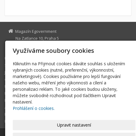
Magazín Egovernment
Na Zatlance 10, Praha 5
egovernment@egovernment.cz
Využíváme soubory cookies
Úvodní stránka
Kliknutím na Přijmout cookies dáváte souhlas s uložením
STUDIO
vybraných cookies (nutné, preferenční, výkonnostní,
JIHLAVA
marketingové). Cookies používáme pro lepší fungování
eOSOBNOST
našeho webu, měření jeho výkonnosti a cílení a
ROK INFORMATIKY
personalizaci reklam. To jaké cookies budou uloženy,
MIKULOV
můžete svobodně rozhodnout pod tlačítkem Upravit
EGOVERNMENT THE BEST
nastavení.
ARCHIV MAGAZÍNU
Prohlášení o cookies.
DOTAZ
REGISTRACE ČTENÁŘE
Upravit nastavení