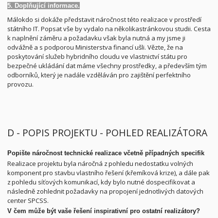
5. Doplňující informace.
Málokdo si dokáže představit náročnost této realizace v prostředí
státního IT. Popsat vše by vydalo na několikastránkovou studii. Cesta
k naplnění záměru a požadavku však byla nutná a my jsme ji
odvážně a s podporou Ministerstva financí ušli. Vězte, že na
poskytování služeb hybridního cloudu ve vlastnictví státu pro
bezpečné ukládání dat máme všechny prostředky, a především tým
odborníků, který je nadále vzděláván pro zajištění perfektního
provozu.
D - POPIS PROJEKTU - POHLED REALIZÁTORA
Popište náročnost technické realizace včetně případných specifik
Realizace projektu byla náročná z pohledu nedostatku volných
komponent pro stavbu vlastního řešení (křemíková krize), a dále pak
z pohledu síťových komunikací, kdy bylo nutné dospecifikovat a
následně zohlednit požadavky na propojení jednotlivých datových
center SPCSS.
V čem může být vaše řešení inspirativní pro ostatní realizátory?