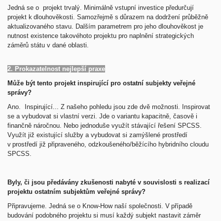
Jedná se o projekt trvalý.
Minimálně vstupní investice předurčují
projekt k dlouhověkosti. Samozřejmě s důrazem na dodržení průběžně
aktualizovaného stavu. Dalším parametrem pro jeho dlouhověkost je
nutnost existence takovéhoto projektu pro naplnění strategických
záměrů státu v dané oblasti.
2. Prokazatelnost nejlepší praxe
Může být tento projekt inspirující pro ostatní subjekty veřejné
správy?
Ano.
Inspirující... Z našeho pohledu jsou zde dvě možnosti. Inspirovat
se a vybudovat si vlastní verzi. Jde o variantu kapacitně, časově i
finančně náročnou. Nebo jednoduše využít stávající řešení SPCSS.
Využít již existující služby a vybudovat si zamýšlené prostředí
v prostředí již připraveného, odzkoušeného/běžícího hybridního cloudu
SPCSS.
Byly, či jsou předávány zkušenosti nabyté v souvislosti s realizací
projektu ostatním subjektům veřejné správy?
Připravujeme.
Jedná se o Know-How naší společnosti. V případě
budování podobného projektu si musí každý subjekt nastavit záměr