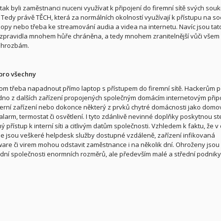
ak byli zaměstnanci nuceni využívat k připojení do firemní sítě svých so
. Tedy právě TĚCH, která za normálních okolností využívají k přístupu na soc
shopy nebo třeba ke streamování audia a videa na internetu. Navíc jsou tat
 zpravidla mnohem hůře chráněna, a tedy mnohem zranitelnější vůči všem
hrozbám.
pro všechny
tom třeba napadnout přímo laptop s přístupem do firemní sítě. Hackerům p
edno z dalších zařízení propojených společným domácím internetovým přip
herní zařízení nebo dokonce některý z prvků chytré domácnosti jako domo
alarm, termostat či osvětlení. I tyto zdánlivě nevinné doplňky poskytnou st
 přístup k interní síti a citlivým datům společnosti. Vzhledem k faktu, že v
 jsou veškeré helpdesk služby dostupné vzdáleně, zařízení infikovaná
re či virem mohou odstavit zaměstnance i na několik dní. Ohroženy jsou
ní společnosti enormních rozměrů, ale především malé a střední podniky