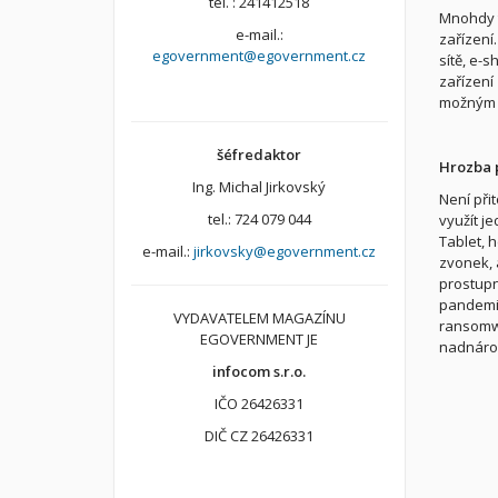
tel. : 241412518
Mnohdy t
e-mail.:
zařízení
egovernment@egovernment.cz
sítě, e-
zařízení
možným 
šéfredaktor
Hrozba 
Ing. Michal Jirkovský
Není při
tel.: 724 079 044
využít j
Tablet, 
e-mail.:
jirkovsky@egovernment.cz
zvonek, 
prostupný
pandemie
VYDAVATELEM MAGAZÍNU
ransomwa
EGOVERNMENT JE
nadnárod
infocom s.r.o.
IČO 26426331
DIČ CZ 26426331