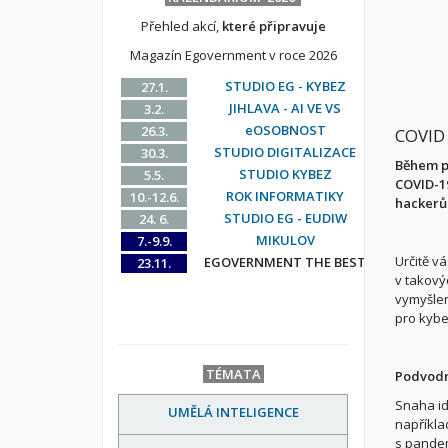
Přehled akcí,
které připravuje
Magazín Egovernment v roce 2026
STUDIO EG - KYBEZ
27.1.
JIHLAVA - AI VE VS
3.2.
eOSOBNOST
26.3.
COVID
STUDIO DIGITALIZACE
30.3.
Během po
STUDIO KYBEZ
5.5.
COVID-19
ROK INFORMATIKY
10.-12.6.
hackerům
STUDIO EG - EUDIW
24. 6.
MIKULOV
7.-9.9.
Určitě v
EGOVERNMENT THE BEST
23.11.
v takový
vymyšlen
pro kybe
TÉMATA
Podvodn
Snaha id
UMĚLÁ INTELIGENCE
napříkla
s pandemi