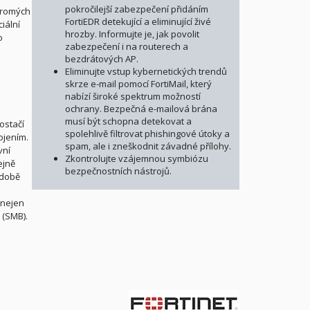
pokročilejší zabezpečení přidáním
ukromých
FortiEDR detekující a eliminující živé
iální
hrozby. Informujte je, jak povolit
o
zabezpečení i na routerech a
bezdrátových AP.
Eliminujte vstup kybernetických trendů
skrze e-mail pomocí FortiMail, který
nabízí široké spektrum možností
ochrany. Bezpečná e-mailová brána
musí být schopna detekovat a
ostačí
spolehlivě filtrovat phishingové útoky a
ojením.
spam, ale i zneškodnit závadné přílohy.
vní
Zkontrolujte vzájemnou symbiózu
ejně
bezpečnostních nástrojů.
 době
 nejen
 (SMB).