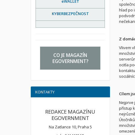
eWALLET
společno
hlad po 
KYBERBEZPEČNOST
podvodný
nečekan
Z domác
Vlivem v
množství
CO JE MAGAZÍN
serverům
EGOVERNMENT?
ocitla po
kontaktu 
sociálníc
KONTAKTY
Cílem js
Nejprve j
přístup 
REDAKCE MAGAZÍNU
nejrůzně
EGOVERNMENT
Útočníků
množství
Na Zatlance 10, Praha 5
omezení