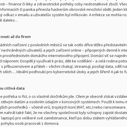
sti – finance či léky a zdravotnické potřeby coby nedostatkové zboží. Vš
informacích či panika přinesla hackerům obrovské množství obětí. Jeden kl
 odkaz v emailu a uživatelův systém byl infikován. A infekce se mohla rozš
ě daleko…
nosti až do firem
ládních nařízení z posledních měsíců se tak ocitlo dříve těžko představitel
 nechráněných uživatelů a jejich zařízení online – připojených denně k int
 prostřednictvím domácího internetového připojení. Domácí síť se najed
d náporem: Dospělí ji využívali k práci, děti ke vzdělání – a celá rodina pot
s příbuzenstvem a přáteli – všichni chatují, streamují, posílají data, sdílí na
h sítích…. Ideální podhoubí pro kybernetické útoky a jejich šíření! A jak to 
ou citlivá data
e potřeba si říct, o co vlastně útočníkům jde. Cílem je obecně získat vzdále
k citlivým datům a osobním údajům v koncových systémech. Použít k tomu
jších prostředků – včetně virů, trojských koní (RAT, etc.) nebo ransomware.
m nahrál také fakt, že ne všechny společnosti byly schopny zajistit dosta
 laptopů pro veškeré své zaměstnance, kteří po dobu státem vyhlášenéh
 pohybu osob pracovali z domova.