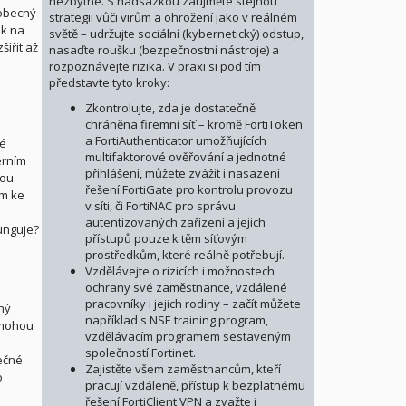
nezbytné. S nadsázkou zaujměte stejnou
eobecný
strategii vůči virům a ohrožení jako v reálném
ik na
světě – udržujte sociální (kybernetický) odstup,
ířit až
nasaďte roušku (bezpečnostní nástroje) a
rozpoznávejte rizika. V praxi si pod tím
představte tyto kroky:
Zkontrolujte, zda je dostatečně
chráněna firemní síť – kromě FortiToken
a FortiAuthenticator umožňujících
né
multifaktorové ověřování a jednotné
erním
přihlášení, můžete zvážit i nasazení
nou
řešení FortiGate pro kontrolu provozu
om ke
v síti, či FortiNAC pro správu
autentizovaných zařízení a jejich
funguje?
přístupů pouze k těm síťovým
prostředkům, které reálně potřebují.
Vzdělávejte o rizicích i možnostech
ochrany své zaměstnance, vzdálené
pracovníky i jejich rodiny – začít můžete
ný
například s NSE training program,
 mohou
vzdělávacím programem sestaveným
společností Fortinet.
tečné
Zajistěte všem zaměstnancům, kteří
o
pracují vzdáleně, přístup k bezplatnému
řešení FortiClient VPN a zvažte i