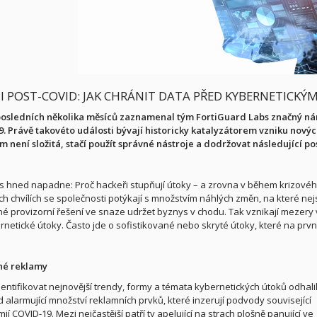
 I POST-COVID: JAK CHRÁNIT DATA PŘED KYBERNETICKÝ
sledních několika měsíců zaznamenal tým FortiGuard Labs značný nárů
. Právě takovéto události bývají historicky katalyzátorem vzniku nových
 není složitá, stačí použít správné nástroje a dodržovat následující po
ás hned napadne: Proč hackeři stupňují útoky – a zrovna v během krizového
ch chvílích se společnosti potýkají s množstvím náhlých změn, na které nejs
é provizorní řešení ve snaze udržet byznys v chodu. Tak vznikají mezery v
rnetické útoky. Často jde o sofistikované nebo skryté útoky, které na prvn
é reklamy
entifikovat nejnovější trendy, formy a témata kybernetických útoků odhali
d alarmující množství reklamních prvků, které inzerují podvody související
í COVID-19. Mezi nejčastější patří ty apelující na strach plošně panující ve