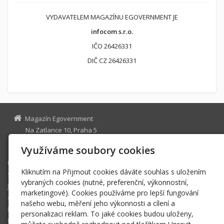
VYDAVATELEM MAGAZÍNU EGOVERNMENT JE
infocom s.r.o.
IČO 26426331
DIČ CZ 26426331
Magazín Egovernment
Na Zatlance 10, Praha 5
egovernment@egovernment.cz
Využíváme soubory cookies
Úvodní stránka
Kliknutím na Přijmout cookies dáváte souhlas s uložením
STUDIO
vybraných cookies (nutné, preferenční, výkonnostní,
JIHLAVA
marketingové). Cookies používáme pro lepší fungování
eOSOBNOST
našeho webu, měření jeho výkonnosti a cílení a
ROK INFORMATIKY
personalizaci reklam. To jaké cookies budou uloženy,
MIKULOV