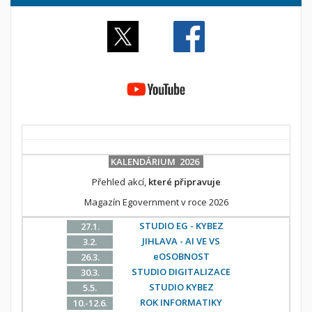
KALENDÁRIUM 2026
Přehled akcí,
které připravuje
Magazín Egovernment v roce 2026
STUDIO EG - KYBEZ
27.1.
JIHLAVA - AI VE VS
3.2.
eOSOBNOST
26.3.
STUDIO DIGITALIZACE
30.3.
STUDIO KYBEZ
5.5.
ROK INFORMATIKY
10.-12.6.