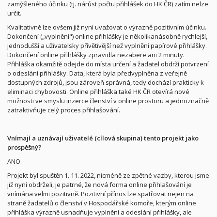
zamýšleného účinku (tj. nárůst počtu přihlášek do HK ČR) zatím nelze
určit.
Kvalitativně lze ovšem již nyní uvažovat o výrazně pozitivním účinku.
Dokončení („vyplnění") online přihlášky je několikanásobně rychlejší,
jednodušší a uživatelsky přívětivější než vyplnění papírové přihlášky.
Dokončení online přihlášky zpravidla nezabere ani 2 minuty.
Přihláška okamžitě odejde do místa určení a žadatel obdrží potvrzení
o odeslání přihlášky. Data, která byla předvyplněna z veřejně
dostupných zdrojů, jsou zároveň správná, tedy dochází prakticky k
eliminaci chybovosti. Online přihláška také HK ČR otevírá nové
možnosti ve smyslu inzerce členství v online prostoru a jednoznačně
zatraktivňuje celý proces přihlašování.
Vnímají a uznávají uživatelé (cílová skupina) tento projekt jako
prospěšný?
ANO.
Projekt byl spuštěn 1. 11. 2022, nicméně ze zpětné vazby, kterou jsme
již nyní obdrželi, je patrné, že nová forma online přihlašování je
vnímána velmi pozitivně. Pozitivní přínos lze spatřovat nejen na
straně žadatelů o členství v Hospodářské komoře, kterým online
přihláška výrazně usnadňuje vyplnění a odeslání přihlášky, ale