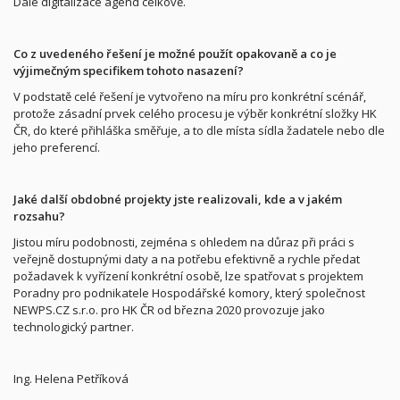
Dále digitalizace agend celkově.
Co z uvedeného řešení je možné použít opakovaně a co je
výjimečným specifikem tohoto nasazení?
V podstatě celé řešení je vytvořeno na míru pro konkrétní scénář,
protože zásadní prvek celého procesu je výběr konkrétní složky HK
ČR, do které přihláška směřuje, a to dle místa sídla žadatele nebo dle
jeho preferencí.
Jaké další obdobné projekty jste realizovali, kde a v jakém
rozsahu?
Jistou míru podobnosti, zejména s ohledem na důraz při práci s
veřejně dostupnými daty a na potřebu efektivně a rychle předat
požadavek k vyřízení konkrétní osobě, lze spatřovat s projektem
Poradny pro podnikatele Hospodářské komory, který společnost
NEWPS.CZ s.r.o. pro HK ČR od března 2020 provozuje jako
technologický partner.
Ing. Helena Petříková