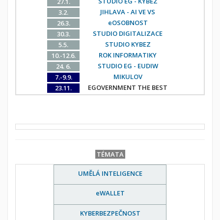
STUDIO EG - KYBEZ
27.1.
JIHLAVA - AI VE VS
3.2.
eOSOBNOST
26.3.
STUDIO DIGITALIZACE
30.3.
STUDIO KYBEZ
5.5.
ROK INFORMATIKY
10.-12.6.
STUDIO EG - EUDIW
24. 6.
MIKULOV
7.-9.9.
EGOVERNMENT THE BEST
23.11.
TÉMATA
UMĚLÁ INTELIGENCE
eWALLET
KYBERBEZPEČNOST