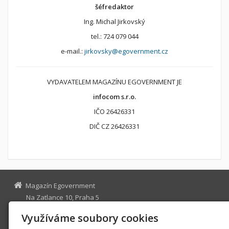
šéfredaktor
Ing. Michal Jirkovský
tel.: 724 079 044
e-mail.:
jirkovsky@egovernment.cz
VYDAVATELEM MAGAZÍNU EGOVERNMENT JE
infocom s.r.o.
IČO 26426331
DIČ CZ 26426331
Magazín Egovernment
Na Zatlance 10, Praha 5
egovernment@egovernment.cz
Využíváme soubory cookies