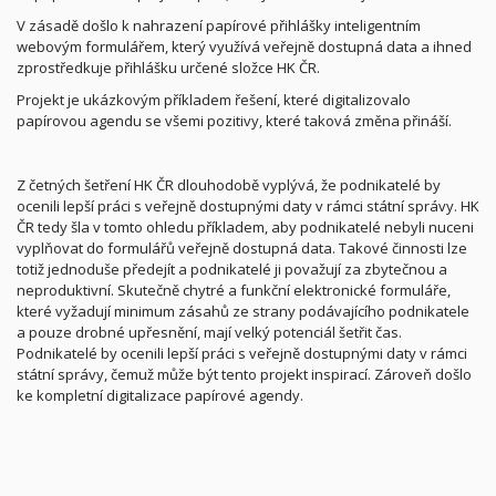
V zásadě došlo k nahrazení papírové přihlášky inteligentním
webovým formulářem, který využívá veřejně dostupná data a ihned
zprostředkuje přihlášku určené složce HK ČR.
Projekt je ukázkovým příkladem řešení, které digitalizovalo
papírovou agendu se všemi pozitivy, které taková změna přináší.
Z četných šetření HK ČR dlouhodobě vyplývá, že podnikatelé by
ocenili lepší práci s veřejně dostupnými daty v rámci státní správy. HK
ČR tedy šla v tomto ohledu příkladem, aby podnikatelé nebyli nuceni
vyplňovat do formulářů veřejně dostupná data. Takové činnosti lze
totiž jednoduše předejít a podnikatelé ji považují za zbytečnou a
neproduktivní. Skutečně chytré a funkční elektronické formuláře,
které vyžadují minimum zásahů ze strany podávajícího podnikatele
a pouze drobné upřesnění, mají velký potenciál šetřit čas.
Podnikatelé by ocenili lepší práci s veřejně dostupnými daty v rámci
státní správy, čemuž může být tento projekt inspirací. Zároveň došlo
ke kompletní digitalizace papírové agendy.