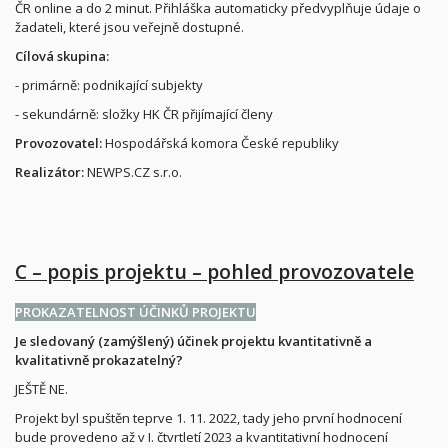
ČR online a do 2 minut. Přihláška automaticky předvyplňuje údaje o
žadateli, které jsou veřejně dostupné.
Cílová skupina:
- primárně: podnikající subjekty
- sekundárně: složky HK ČR přijímající členy
Provozovatel:
Hospodářská komora České republiky
Realizátor:
NEWPS.CZ s.r.o.
C – popis projektu – pohled provozovatele
PROKAZATELNOST ÚČINKŮ PROJEKTU
Je sledovaný (zamýšlený) účinek projektu kvantitativně a
kvalitativně prokazatelný?
JEŠTĚ NE.
Projekt byl spuštěn teprve 1. 11. 2022, tady jeho první hodnocení
bude provedeno až v I. čtvrtletí 2023 a kvantitativní hodnocení