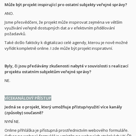
Může být projekt inspirující pro ostatní subjekty veřejné správy?
ANO.
Jsme přesvědčeni, že projekt může inspirovat zejména ve větším
využívání veřejně dostupných dat a v efektivním přidělování
požadavků.
Také došlo fakticky k digitalizaci celé agendy, kterou je nově možné
vyřídit kompletně online. I zde může být projekt inspirativní.
Byly, či jsou předávány zkušenosti nabyté v souvislosti s realizací
projektu ostatním subjektům veřejné správy?
NE.
VÍCEKANÁLOVÝ PŘÍSTUP
Jedná se o projekt, který umožňuje přístup/využití více kanály
(způsoby) současně?
NYNÍ NE.
Online přihláška je přístupná prostřednictvím webového formuláře.
Odkaz na webový formulář je umístěn na webových stránkách HK ČR