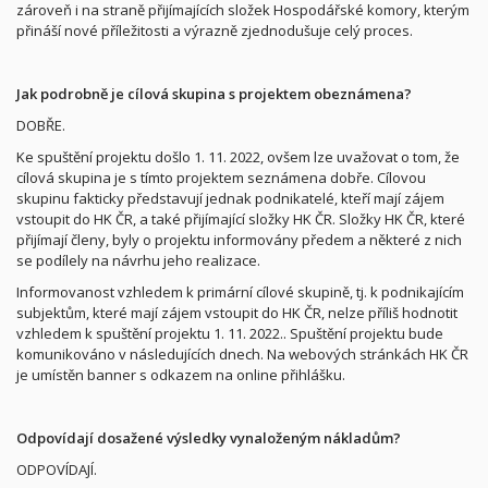
zároveň i na straně přijímajících složek Hospodářské komory, kterým
přináší nové příležitosti a výrazně zjednodušuje celý proces.
Jak podrobně je cílová skupina s projektem obeznámena?
DOBŘE.
Ke spuštění projektu došlo 1. 11. 2022, ovšem lze uvažovat o tom, že
cílová skupina je s tímto projektem seznámena dobře. Cílovou
skupinu fakticky představují jednak podnikatelé, kteří mají zájem
vstoupit do HK ČR, a také přijímající složky HK ČR. Složky HK ČR, které
přijímají členy, byly o projektu informovány předem a některé z nich
se podílely na návrhu jeho realizace.
Informovanost vzhledem k primární cílové skupině, tj. k podnikajícím
subjektům, které mají zájem vstoupit do HK ČR, nelze příliš hodnotit
vzhledem k spuštění projektu 1. 11. 2022.. Spuštění projektu bude
komunikováno v následujících dnech. Na webových stránkách HK ČR
je umístěn banner s odkazem na online přihlášku.
Odpovídají dosažené výsledky vynaloženým nákladům?
ODPOVÍDAJÍ.