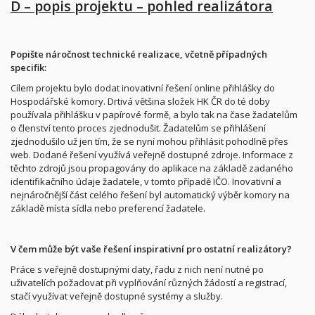
D – popis projektu – pohled realizátora
Popište náročnost technické realizace, včetně případných
specifik:
Cílem projektu bylo dodat inovativní řešení online přihlášky do
Hospodářské komory. Drtivá většina složek HK ČR do té doby
používala přihlášku v papírové formě, a bylo tak na čase žadatelům
o členství tento proces zjednodušit. Žadatelům se přihlášení
zjednodušilo už jen tím, že se nyní mohou přihlásit pohodlně přes
web. Dodané řešení využívá veřejně dostupné zdroje. Informace z
těchto zdrojů jsou propagovány do aplikace na základě zadaného
identifikačního údaje žadatele, v tomto případě IČO. Inovativní a
nejnáročnější část celého řešení byl automatický výběr komory na
základě místa sídla nebo preferencí žadatele.
V čem může být vaše řešení inspirativní pro ostatní realizátory?
Práce s veřejně dostupnými daty, řadu z nich není nutné po
uživatelích požadovat při vyplňování různých žádostí a registrací,
stačí využívat veřejně dostupné systémy a služby.