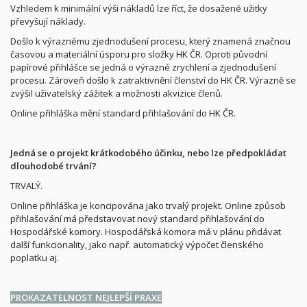
Vzhledem k minimální výši nákladů lze říct, že dosažené užitky
převyšují náklady.
Došlo k výraznému zjednodušení procesu, který znamená značnou
časovou a materiální úsporu pro složky HK ČR. Oproti původní
papírové přihlášce se jedná o výrazné zrychlení a zjednodušení
procesu. Zároveň došlo k zatraktivnění členství do HK ČR. Výrazně se
zvýšil uživatelský zážitek a možnosti akvizice členů.
Online přihláška mění standard přihlašování do HK ČR.
Jedná se o projekt krátkodobého účinku, nebo lze předpokládat
dlouhodobé trvání?
TRVALÝ.
Online přihláška je koncipována jako trvalý projekt. Online způsob
přihlašování má představovat nový standard přihlašování do
Hospodářské komory. Hospodářská komora má v plánu přidávat
další funkcionality, jako např. automatický výpočet členského
poplatku aj.
PROKAZATELNOST NEJLEPŠÍ PRAXE