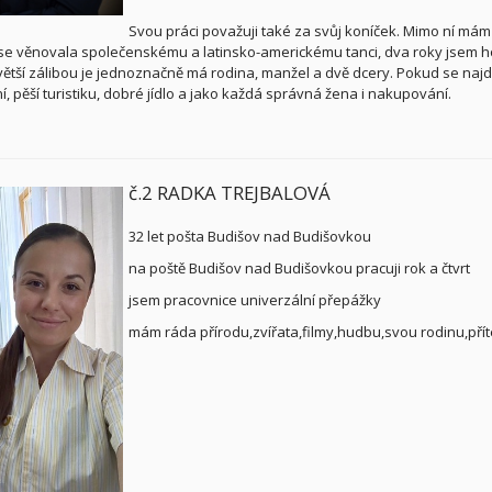
Svou práci považuji také za svůj koníček. Mimo ní mám ale
 se věnovala společenskému a latinsko-americkému tanci, dva roky jsem 
ětší zálibou je jednoznačně má rodina, manžel a dvě dcery. Pokud se najde 
í, pěší turistiku, dobré jídlo a jako každá správná žena i nakupování.
č.2 RADKA TREJBALOVÁ
32 let pošta Budišov nad Budišovkou
na poště Budišov nad Budišovkou pracuji rok a čtvrt
jsem pracovnice univerzální přepážky
mám ráda přírodu,zvířata,filmy,hudbu,svou rodinu,přít