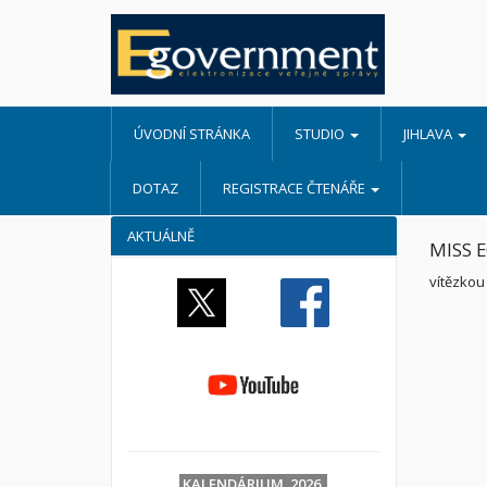
ÚVODNÍ STRÁNKA
STUDIO
JIHLAVA
DOTAZ
REGISTRACE ČTENÁŘE
AKTUÁLNĚ
MISS 
vítězkou
KALENDÁRIUM 2026