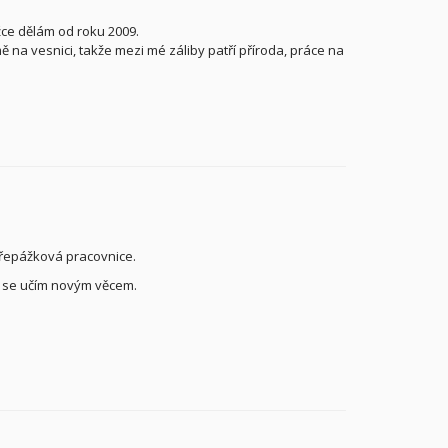
žce dělám od roku 2009.
na vesnici, takže mezi mé záliby patří příroda, práce na
 přepážková pracovnice.
a se učím novým věcem.