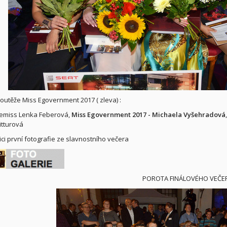
soutěže Miss Egovernment 2017 ( zleva) :
cemiss Lenka Feberová,
Miss Egovernment 2017 - Michaela Vyšehradová
tturová
ici první fotografie ze slavnostního večera
POROTA FINÁLOVÉHO VEČE