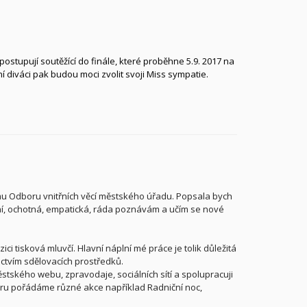
postupují soutěžící do finále, které proběhne 5.9. 2017 na
iváci pak budou moci zvolit svoji Miss sympatie.
mu Odboru vnitřních věcí městského úřadu. Popsala bych
ilní, ochotná, empatická, ráda poznávám a učím se nové
ci tisková mluvčí. Hlavní náplní mé práce je tolik důležitá
ctvím sdělovacích prostředků.
tského webu, zpravodaje, sociálních sítí a spolupracuji
oru pořádáme různé akce například Radniční noc,