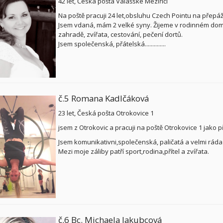
42 let, Česká pošta Valašské Meziříčí
Na poště pracuji 24 let,obsluhu Czech Pointu na přepá
Jsem vdaná, mám 2 velké syny. Žijeme v rodinném domě 
zahradě, zvířata, cestování, pečení dortů.
Jsem společenská, přátelská..............
č.5 Romana Kadlčáková
23 let, Česká pošta Otrokovice 1
jsem z Otrokovic a pracuji na poště Otrokovice 1 jako
Jsem komunikativni,společenská, paličatá a velmi rád
Mezi moje záliby patří sport,rodina,přítel a zvířata.
č.6 Bc. Michaela Jakubcová