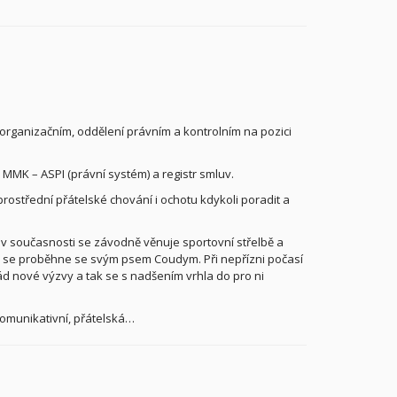
organizačním, oddělení právním a kontrolním na pozici
 MMK – ASPI (právní systém) a registr smluv.
prostřední přátelské chování i ochotu kdykoli poradit a
 v současnosti se závodně věnuje sportovní střelbě a
o se proběhne se svým psem Coudym. Při nepřízni počasí
rád nové výzvy a tak se s nadšením vrhla do pro ni
komunikativní, přátelská…