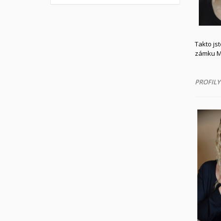
Takto js
zámku Mi
PROFILY