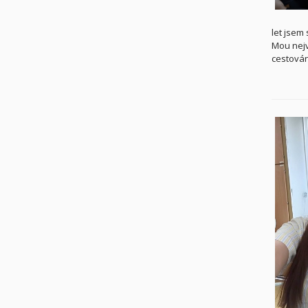
let jsem
Mou nejv
cestován