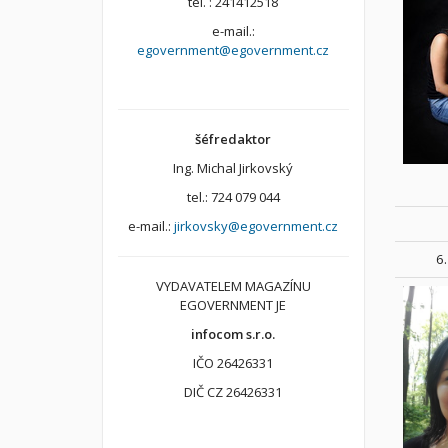
tel. : 241412518
e-mail.:
egovernment@egovernment.cz
šéfredaktor
Ing. Michal Jirkovský
tel.: 724 079 044
e-mail.:
jirkovsky@egovernment.cz
6.
VYDAVATELEM MAGAZÍNU
EGOVERNMENT JE
infocom s.r.o.
IČO 26426331
DIČ CZ 26426331