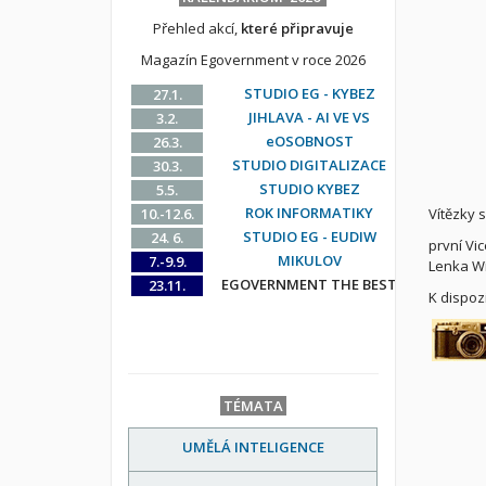
Přehled akcí,
které připravuje
Magazín Egovernment v roce 2026
STUDIO EG - KYBEZ
27.1.
JIHLAVA - AI VE VS
3.2.
eOSOBNOST
26.3.
STUDIO DIGITALIZACE
30.3.
STUDIO KYBEZ
5.5.
ROK INFORMATIKY
10.-12.6.
Vítězky 
STUDIO EG - EUDIW
24. 6.
první Vi
MIKULOV
7.-9.9.
Lenka Wi
EGOVERNMENT THE BEST
23.11.
K dispoz
TÉMATA
UMĚLÁ INTELIGENCE