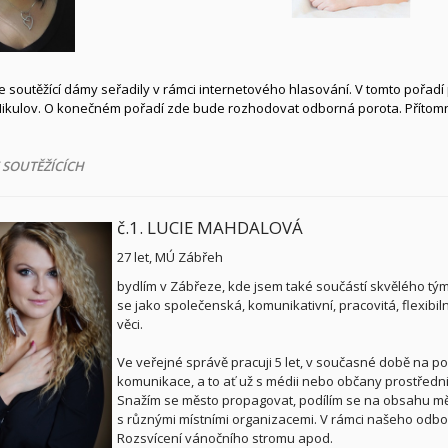
te soutěžící dámy seřadily v rámci internetového hlasování. V tomto pořadí 
kulov. O konečném pořadí zde bude rozhodovat odborná porota. Přítomní d
 SOUTĚŽÍCÍCH
č.1. LUCIE MAHDALOVÁ
27 let, MÚ Zábřeh
bydlím v Zábřeze, kde jsem také součástí skvělého tý
se jako společenská, komunikativní, pracovitá, flexib
věci.
Ve veřejné správě pracuji 5 let, v současné době na pozi
komunikace, a to ať už s médii nebo občany prostředni
Snažím se město propagovat, podílím se na obsahu měs
s různými místními organizacemi. V rámci našeho odb
Rozsvícení vánočního stromu apod.