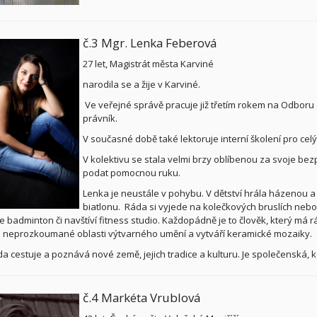
č.3 Mgr. Lenka Feberová
27 let, Magistrát města Karviné
narodila se a žije v Karviné.
Ve veřejné správě pracuje již třetím rokem na Odboru 
právník.
V současné době také lektoruje interní školení pro celý
V kolektivu se stala velmi brzy oblíbenou za svoje bez
podat pomocnou ruku.
Lenka je neustále v pohybu. V dětství hrála házenou a
biatlonu. Ráda si vyjede na kolečkových bruslích neb
je badminton či navštíví fitness studio. Každopádně je to člověk, který má 
 neprozkoumané oblasti výtvarného umění a vytváří keramické mozaiky.
da cestuje a poznává nové země, jejich tradice a kulturu. Je společenská, 
č.4 Markéta Vrublová