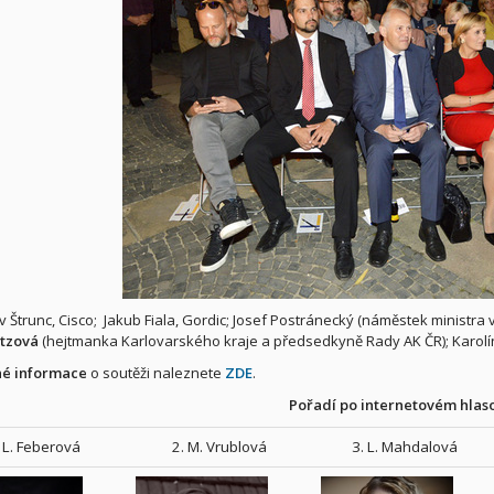
 Štrunc, Cisco; Jakub Fiala, Gordic; Josef Postránecký (náměstek ministra v
tzová
(hejtmanka Karlovarského kraje a předsedkyně Rady AK ČR); Karolí
é informace
o soutěži naleznete
ZDE
.
Pořadí po internetovém hlas
. L. Feberová
2. M. Vrublová
3. L. Mahdalová