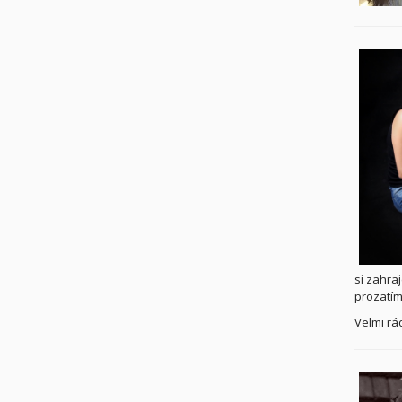
si zahra
prozatím
Velmi rá