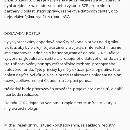
přístup. Zatímco dnes je využívána tradiční vícevrstvá architektura,
nyní přejdeme na model sdíleného výkonu. SZR proto hledá
partnery v oblasti státní správy, respektive datových center, k co
nejefektivnějšímu využití v rámci eGC.
DOSAVADNÍ POSTUP
Byly vypracovány dopadové analýzy zákona o právu na digitální
službu, aby bylo zřejmé, jaké změny a v jakých intervalech musíme
implementovat. Jedná se o harmonogram až do roku 2025. Dále je
vytvořena globální architektura propojeného datového fondu a nyní
jsou připravovány principy referenčního rozhraní propojeného
datového fondu. Tyto principy by měly ukázat, jaká legislativa tuto
oblast nejvíce ovlivňuje a co je nutné realizovat s ohledem na plán
rozvoje eGovernment Cloudu i na čerpání peněz.
Následně bude připravován prováděcí projekt (cca 6 měsíců) a další
fází bude realizace.
Od roku 2022 dojde na samotnou implementaci infrastruktury a
migraci technologií.
Michal Pešek shrnul situaci konstatováním, že základní registry