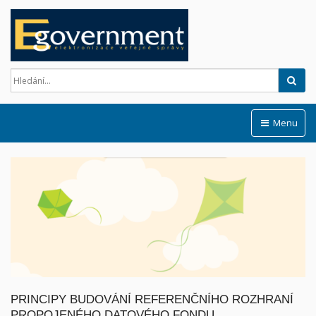
Hled
Menu
PRINCIPY BUDOVÁNÍ REFERENČNÍHO ROZHRANÍ
PROPOJENÉHO DATOVÉHO FONDU