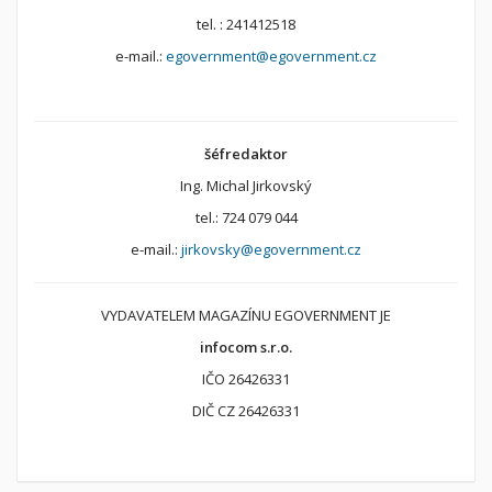
tel. : 241412518
e-mail.:
egovernment@egovernment.cz
šéfredaktor
Ing. Michal Jirkovský
tel.: 724 079 044
e-mail.:
jirkovsky@egovernment.cz
VYDAVATELEM MAGAZÍNU EGOVERNMENT JE
infocom s.r.o.
IČO 26426331
DIČ CZ 26426331