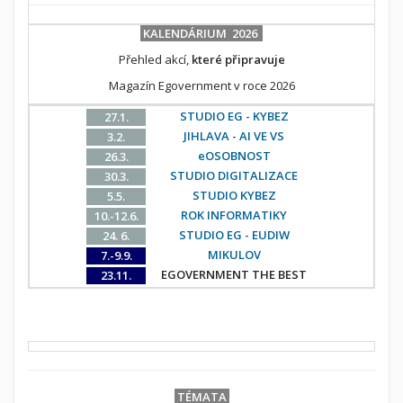
KALENDÁRIUM 2026
Přehled akcí,
které připravuje
Magazín Egovernment v roce 2026
STUDIO EG - KYBEZ
27.1.
JIHLAVA - AI VE VS
3.2.
eOSOBNOST
26.3.
STUDIO DIGITALIZACE
30.3.
STUDIO KYBEZ
5.5.
ROK INFORMATIKY
10.-12.6.
STUDIO EG - EUDIW
24. 6.
MIKULOV
7.-9.9.
EGOVERNMENT THE BEST
23.11.
TÉMATA