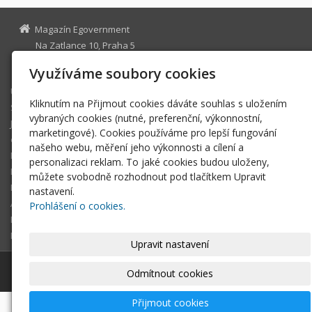
Magazín Egovernment
Na Zatlance 10, Praha 5
egovernment@egovernment.cz
Využíváme soubory cookies
Úvodní stránka
Kliknutím na Přijmout cookies dáváte souhlas s uložením
STUDIO
vybraných cookies (nutné, preferenční, výkonnostní,
JIHLAVA
marketingové). Cookies používáme pro lepší fungování
eOSOBNOST
našeho webu, měření jeho výkonnosti a cílení a
ROK INFORMATIKY
personalizaci reklam. To jaké cookies budou uloženy,
MIKULOV
můžete svobodně rozhodnout pod tlačítkem Upravit
EGOVERNMENT THE BEST
nastavení.
ARCHIV MAGAZÍNU
Prohlášení o cookies.
DOTAZ
REGISTRACE ČTENÁŘE
Upravit nastavení
© 2026
Magazín Egovernment
|
Mapa webu
Odmítnout cookies
Přijmout cookies
-
webové stránky
s AI,
doména
a
webhosting
u jediného