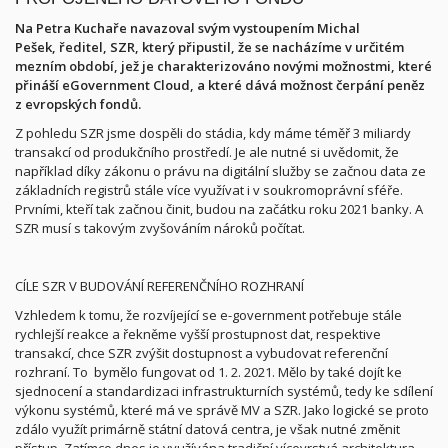
Na Petra Kuchaře navazoval svým vystoupením Michal
Pešek, ředitel, SZR, který připustil, že se nacházíme v určitém
mezním období, jež je charakterizováno novými možnostmi, které
přináší eGovernment Cloud, a které dává možnost čerpání peněz
z evropských fondů.
Z pohledu SZR jsme dospěli do stádia, kdy máme téměř 3 miliardy
transakcí od produkčního prostředí. Je ale nutné si uvědomit, že
například díky zákonu o právu na digitální služby se začnou data ze
základních registrů stále více využívat i v soukromoprávní sféře.
Prvními, kteří tak začnou činit, budou na začátku roku 2021 banky. A
SZR musí s takovým zvyšováním nároků počítat.
CÍLE SZR V BUDOVÁNÍ REFERENČNÍHO ROZHRANÍ
Vzhledem k tomu, že rozvíjející se e-government potřebuje stále
rychlejší reakce a řekněme vyšší prostupnost dat, respektive
transakcí, chce SZR zvýšit dostupnost a vybudovat referenční
rozhraní. To
bymělo fungovat od 1. 2. 2021. Mělo by také dojít ke
sjednocení a standardizaci infrastrukturních systémů, tedy ke sdílení
výkonu systémů, které má ve správě MV a SZR. Jako logické se proto
zdálo využít primárně státní datová centra, je však nutné změnit