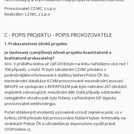
Provozovatel: CZ.NIC, z.s.p.o.
Realizátor: CZ.NIC, z.s.p.o.
C - POPIS PROJEKTU - POPIS PROVOZOVATELE
1. Prokazatelnost účinků projektu
Je sledovaný (zamýšlený) účinek projektu kvantitativně a
kvalitativně prokazatelný?
Ano. V průběhu ledna až září 2018 bylo na linku nahlášeno více než 1
700 případů, z nichž 75 bylo sdružením CZ.NIC předáno s
podrobnějšími informacemi k dalšímu šetření Policii ČR. Do
mezinárodní databáze ICCAM provozované mezinárodní asociací
INHOPE ve spolupráci s INTERPOLEM pak bylo nahráno 267 obrázků
explicitně zobrazujících zneužívání dětí. Další případy odstranění
nelegálního obsahu pak byly řešeny s příslušnými ISP (typicky
provozovateli webhostingu).
Počet ohlášených incidentů významně vzrostl zejména poté, co v
květnu 2018 přestalo být provozováno hlášení kyber. kriminality na
stránkách Policie ČR a uživatelům je doporučeno využít právě
STOPonline.cz.