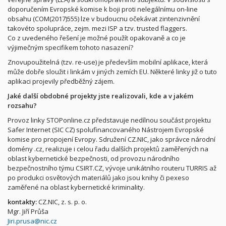
doporučením Evropské komise k boji proti nelegálnímu on-line
obsahu (COM(2017)555) lze v budoucnu očekávat zintenzivnění
takovéto spolupráce, zejm. mezi ISP a tzv. trusted flaggers.
Co z uvedeného řešení je možné použít opakovaně a co je
výjimečným specifikem tohoto nasazení?
Znovupoužitelná (tzv. re-use) je především mobilní aplikace, která
může dobře sloužit i linkám v jiných zemích EU. Některé linky již o tuto
aplikaci projevily předběžný zájem.
Jaké další obdobné projekty jste realizovali, kde a v jakém
rozsahu?
Provoz linky STOPonline.cz představuje nedílnou součást projektu
Safer Internet (SIC CZ) spolufinancovaného Nástrojem Evropské
komise pro propojení Evropy. Sdružení CZ.NIC, jako správce národní
domény .cz, realizuje i celou řadu dalších projektů zaměřených na
oblast kybernetické bezpečnosti, od provozu národního
bezpečnostního týmu CSIRT.CZ, vývoje unikátního routeru TURRIS až
po produkci osvětových materiálů jako jsou knihy či pexeso
zaměřené na oblast kybernetické kriminality.
kontakty:
CZ.NIC, z. s. p. o.
Mgr. Jiří Průša
Jiri.prusa@nic.cz