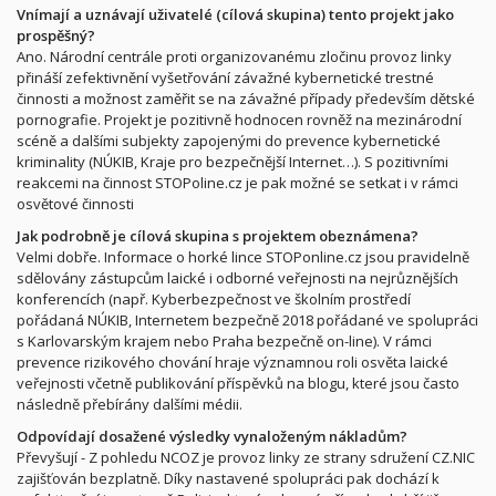
Vnímají a uznávají uživatelé (cílová skupina) tento projekt jako
prospěšný?
Ano. Národní centrále proti organizovanému zločinu provoz linky
přináší zefektivnění vyšetřování závažné kybernetické trestné
činnosti a možnost zaměřit se na závažné případy především dětské
pornografie. Projekt je pozitivně hodnocen rovněž na mezinárodní
scéně a dalšími subjekty zapojenými do prevence kybernetické
kriminality (NÚKIB, Kraje pro bezpečnější Internet…). S pozitivními
reakcemi na činnost STOPoline.cz je pak možné se setkat i v rámci
osvětové činnosti
Jak podrobně je cílová skupina s projektem obeznámena?
Velmi dobře. Informace o horké lince STOPonline.cz jsou pravidelně
sdělovány zástupcům laické i odborné veřejnosti na nejrůznějších
konferencích (např. Kyberbezpečnost ve školním prostředí
pořádaná NÚKIB, Internetem bezpečně 2018 pořádané ve spolupráci
s Karlovarským krajem nebo Praha bezpečně on-line). V rámci
prevence rizikového chování hraje významnou roli osvěta laické
veřejnosti včetně publikování příspěvků na blogu, které jsou často
následně přebírány dalšími médii.
Odpovídají dosažené výsledky vynaloženým nákladům?
Převyšují - Z pohledu NCOZ je provoz linky ze strany sdružení CZ.NIC
zajišťován bezplatně. Díky nastavené spolupráci pak dochází k