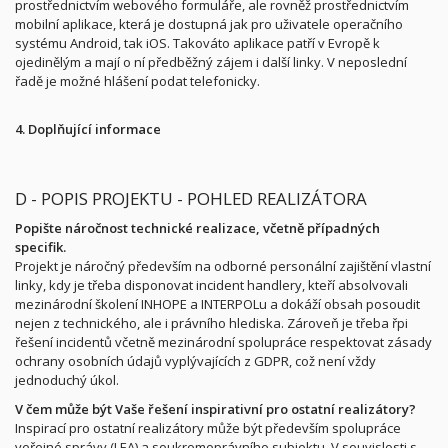
prostřednictvím webového formuláře, ale rovněž prostřednictvím
mobilní aplikace, která je dostupná jak pro uživatele operačního
systému Android, tak iOS. Takováto aplikace patří v Evropě k
ojedinělým a mají o ní předběžný zájem i další linky. V neposlední
řadě je možné hlášení podat telefonicky.
4. Doplňující informace
D - POPIS PROJEKTU - POHLED REALIZÁTORA
Popište náročnost technické realizace, včetně případných
specifik.
Projekt je náročný především na odborné personální zajištění vlastní
linky, kdy je třeba disponovat incident handlery, kteří absolvovali
mezinárodní školení INHOPE a INTERPOLu a dokáží obsah posoudit
nejen z technického, ale i právního hlediska. Zároveň je třeba řpi
řešení incidentů včetně mezinárodní spolupráce respektovat zásady
ochrany osobních údajů vyplývajících z GDPR, což není vždy
jednoduchý úkol.
V čem může být Vaše řešení inspirativní pro ostatní realizátory?
Inspirací pro ostatní realizátory může být především spolupráce
veřejné správy (LEA) a soukromoprávního subjektu. V souvislosti s