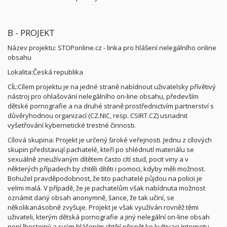
B - PROJEKT
Název projektu: STOPonline.cz - linka pro hlášení nelegálního online
obsahu
Lokalita:Česká republika
CÍL:Cílem projektu je na jedné straně nabídnout uživatelsky přívětivý
nástroj pro ohlašování nelegálního on-line obsahu, především
dětské pornografie a na druhé straně prostřednictvím partnerství s
důvěryhodnou organizací (CZ.NIC, resp. CSIRT.CZ) usnadnit
vyšetřování kybernetické trestné činnosti.
Cílová skupina: Projekt je určený široké veřejnosti. Jednu z cílových
skupin představují pachatelé, kteří po shlédnutí materiálu se
sexuálně zneužívaným dítětem často cítí stud, pocit viny a v
některých případech by chtěli dítěti i pomoci, kdyby měli možnost.
Bohužel pravděpodobnost, že tito pachatelé půjdou na policii je
velmi malá. V případě, že je pachatelům však nabídnuta možnost
oznámit daný obsah anonymně, šance, že tak učiní, se
několikanásobně zvyšuje. Projekt je však využíván rovněž těmi
uživateli, kterým dětská pornografie a jiný nelegální on-line obsah
není lhostejný a svým hlášením chtějí přispět ke kultivaci Internetu.