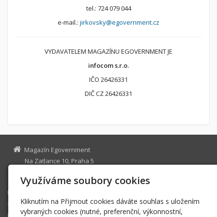
tel.: 724 079 044
e-mail.:
jirkovsky@egovernment.cz
VYDAVATELEM MAGAZÍNU EGOVERNMENT JE
infocom s.r.o.
IČO 26426331
DIČ CZ 26426331
Magazín Egovernment
Na Zatlance 10, Praha 5
egovernment@egovernment.cz
Využíváme soubory cookies
Úvodní stránka
Kliknutím na Přijmout cookies dáváte souhlas s uložením
STUDIO
vybraných cookies (nutné, preferenční, výkonnostní,
JIHLAVA