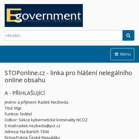
Hled
Menu
STOPonline.cz - linka pro hlášení nelegálního
online obsahu
A - PŘIHLAŠUJÍCÍ
Jméno a příjmení: Radek Nezbeda
Titul: Mgr.
Funkce: ředitel
Odbor: Sekce kybernetické kriminality NCOZ
E-mail:radek.nezbeda@pcr.cz
Adresa: Na Baních 1304
Firma:Policie České Republiky