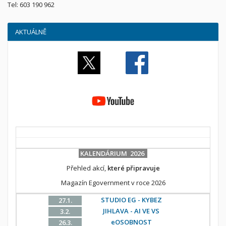
Tel: 603 190 962
AKTUÁLNĚ
KALENDÁRIUM 2026
Přehled akcí,
které připravuje
Magazín Egovernment v roce 2026
STUDIO EG - KYBEZ
27.1.
JIHLAVA - AI VE VS
3.2.
eOSOBNOST
26.3.