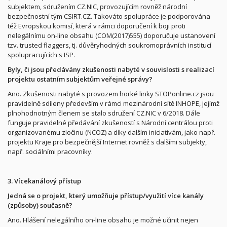
subjektem, sdružením CZ.NIC, provozujícím rovněž národní
bezpečnostní tým CSIRT.CZ. Takováto spolupráce je podporována
též Evropskou komisí, která v rámci doporučení k boji proti
nelegálnímu on-line obsahu (COM(2017)555) doporučuje ustanovení
tzv. trusted flaggers, tj. důvěryhodných soukromoprávních institucí
spolupracujících s ISP.
Byly, či jsou předávány zkušenosti nabyté v souvislosti s realizací
projektu ostatním subjektům veřejné správy?
Ano. Zkušenosti nabyté s provozem horké linky STOPonline.cz jsou
pravidelně sdíleny především v rámci mezinárodní sítě INHOPE, jejímž
plnohodnotným členem se stalo sdružení CZ.NIC v 6/2018. Dále
funguje pravidelné předávání zkušeností s Národní centrálou proti
organizovanému zločinu (NCOZ) a díky dalším iniciativám, jako např.
projektu Kraje pro bezpečnější Internet rovněž s dalšími subjekty,
např. sociálními pracovníky.
3. Vícekanálový přístup
Jedná se o projekt, který umožňuje přístup/využití více kanály
(způsoby) současně?
Ano. Hlášení nelegálního on-line obsahu je možné učinit nejen