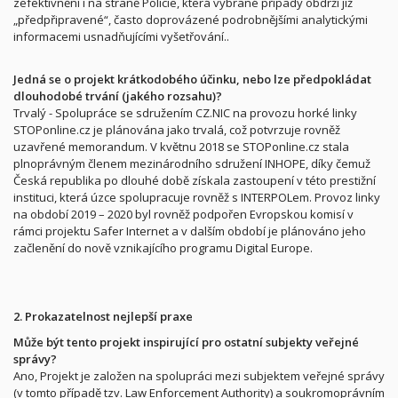
zefektivnění i na straně Policie, která vybrané případy obdrží již
„předpřipravené“, často doprovázené podrobnějšími analytickými
informacemi usnadňujícími vyšetřování..
Jedná se o projekt krátkodobého účinku, nebo lze předpokládat
dlouhodobé trvání (jakého rozsahu)?
Trvalý - Spolupráce se sdružením CZ.NIC na provozu horké linky
STOPonline.cz je plánována jako trvalá, což potvrzuje rovněž
uzavřené memorandum. V květnu 2018 se STOPonline.cz stala
plnoprávným členem mezinárodního sdružení INHOPE, díky čemuž
Česká republika po dlouhé době získala zastoupení v této prestižní
instituci, která úzce spolupracuje rovněž s INTERPOLem. Provoz linky
na období 2019 – 2020 byl rovněž podpořen Evropskou komisí v
rámci projektu Safer Internet a v dalším období je plánováno jeho
začlenění do nově vznikajícího programu Digital Europe.
2. Prokazatelnost nejlepší praxe
Může být tento projekt inspirující pro ostatní subjekty veřejné
správy?
Ano, Projekt je založen na spolupráci mezi subjektem veřejné správy
(v tomto případě tzv. Law Enforcement Authority) a soukromoprávním