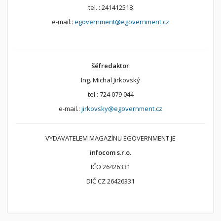
tel. : 241412518
e-mail.:
egovernment@egovernment.cz
šéfredaktor
Ing. Michal Jirkovský
tel.: 724 079 044
e-mail.:
jirkovsky@egovernment.cz
VYDAVATELEM MAGAZÍNU EGOVERNMENT JE
infocom s.r.o.
IČO 26426331
DIČ CZ 26426331