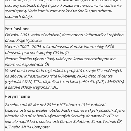
ochrany osobních údajů či jako konzultant nemocničních zařízení a
statní správy.Vede komisi zdravotníctvi ve Spolku pro ochranu
osobních údajů.
Petr Pavlinec
Od roku 2001 vedoucí oddělení, dnes odboru informatiky Krajského
úřadu Kraje Vysočina.
V letech 2002 - 2004 místopředseda Komise informatiky AKČR
předseda pracovní skupiny GIS krajů
členem Řídícího výboru Rady vlády pro konkurenceschopnost a
informační společnost ČR
Ve své pozici vedl řadu regionálních projektů rozvoje IT zaměřených
na síťovou infrastrukturu (sítě ROWANet, NGA), datová centra
(regionální SAN, TCK), digitalizaci a archivaci, eHealth (NIS, eMeDOCs)
a datové sklady (regionální BI).
Horymír šíma
Za sebou má již více než 20 let v ICT oboru a 10 let v oblasti
bezpečnosti na pre-sales, obchodních i manažerských pozicích. Z jeho
předchozího působení u významných Security dodavatelů v ČR se
jednalo například o společnosti Corpus Solutions, Simac Technik ČR,
ICZ nebo MHM Computer