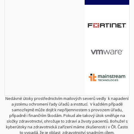
Nedávné útoky prostřednictvím mailových severů vedly k napadení
a jistému ochromení řady úřadů a institucí. V každém případě
samozřejmě může dojít k nepříjemnostem s provozem úřadu,
případně i finančním škodám. Pokud ale takový útok směřuje na
složky zdravotnictví, ohrožuje to zdraví a životy pacientů. Bohužel s
kyberútoky na zdravotnická zařízení máme zkušenosti i v ČR. Často
to vypadá, že je oblast zdravotnictví snadným cílem.