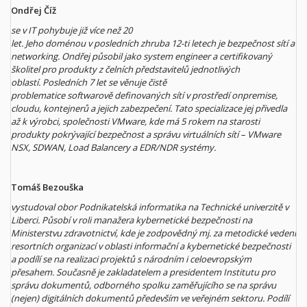
Ondřej Číž
se v IT pohybuje již více než 20
let. Jeho doménou v posledních zhruba 12-ti letech je bezpečnost sítí a
networking. Ondřej působil jako system engineer a certifikovaný
školitel pro produkty z čelních představitelů jednotlivých
oblastí. Posledních 7 let se věnuje čistě
problematice softwarově definovaných sítí v prostředí onpremise,
cloudu, kontejnerů a jejich zabezpečení. Tato specializace jej přivedla
až k výrobci, společnosti VMware, kde má 5 rokem na starosti
produkty pokrývající bezpečnost a správu virtuálních sítí – VMware
NSX, SDWAN, Load Balancery a EDR/NDR systémy.
Tomáš Bezouška
vystudoval obor Podnikatelská informatika na Technické univerzitě v
Liberci. Působí v roli manažera kybernetické bezpečnosti na
Ministerstvu zdravotnictví, kde je zodpovědný mj. za metodické vedení
resortních organizací v oblasti informační a kybernetické bezpečnosti
a podílí se na realizaci projektů s národním i celoevropským
přesahem. Současně je zakladatelem a presidentem Institutu pro
správu dokumentů, odborného spolku zaměřujícího se na správu
(nejen) digitálních dokumentů především ve veřejném sektoru. Podílí