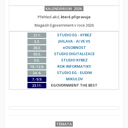
KALENDÁRIUM 2026
Přehled akcí,
které připravuje
Magazín Egovernment v roce 2026
STUDIO EG - KYBEZ
27.1.
JIHLAVA - AI VE VS
3.2.
eOSOBNOST
26.3.
STUDIO DIGITALIZACE
30.3.
STUDIO KYBEZ
5.5.
ROK INFORMATIKY
10.-12.6.
STUDIO EG - EUDIW
24. 6.
MIKULOV
7.-9.9.
EGOVERNMENT THE BEST
23.11.
TÉMATA