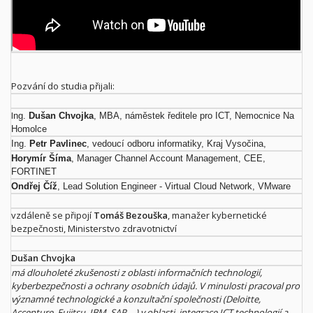
Pozvání do studia přijali:
I
ng.
Dušan Chvojka
, MBA, náměstek ředitele pro ICT, Nemocnice Na
Homolce
Ing.
Petr Pavlinec
, vedoucí odboru informatiky, Kraj Vysočina,
Horymír Šíma
, Manager Channel Account Management, CEE,
FORTINET
Ondřej Číž
, Lead Solution Engineer - Virtual Cloud Network, VMware
vzdáleně se připojí
Tomáš Bezouška
, manažer kybernetické
bezpečnosti, Ministerstvo zdravotnictví
Dušan Chvojka
má dlouholeté zkušenosti z oblasti informačních technologií,
kyberbezpečnosti a ochrany osobních údajů. V minulosti pracoval pro
významné technologické a konzultační společnosti (Deloitte,
Accenture, Fujitsu, IBM, SAP… ) v oblasti integrace ICT technologií a