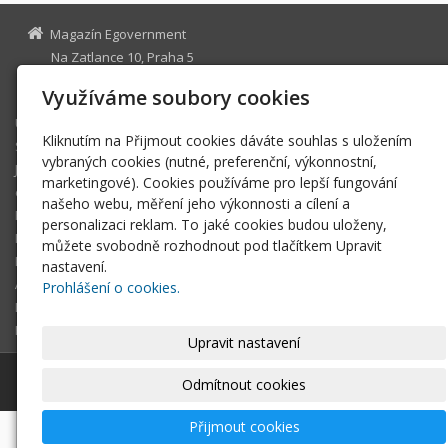
Magazín Egovernment
Na Zatlance 10, Praha 5
egovernment@egovernment.cz
Využíváme soubory cookies
Úvodní stránka
Kliknutím na Přijmout cookies dáváte souhlas s uložením
STUDIO
vybraných cookies (nutné, preferenční, výkonnostní,
JIHLAVA
marketingové). Cookies používáme pro lepší fungování
eOSOBNOST
našeho webu, měření jeho výkonnosti a cílení a
ROK INFORMATIKY
personalizaci reklam. To jaké cookies budou uloženy,
MIKULOV
můžete svobodně rozhodnout pod tlačítkem Upravit
EGOVERNMENT THE BEST
nastavení.
ARCHIV MAGAZÍNU
Prohlášení o cookies.
DOTAZ
REGISTRACE ČTENÁŘE
Upravit nastavení
© 2026
Magazín Egovernment
|
Mapa webu
Odmítnout cookies
Přijmout cookies
-
webové stránky
s AI,
doména
a
webhosting
u jediného