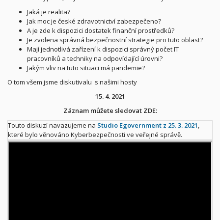
Jaká je realita?
Jak moc je české zdravotnictví zabezpečeno?
A je zde k dispozici dostatek finanční prostředků?
Je zvolena správná bezpečnostní strategie pro tuto oblast?
Mají jednotlivá zařízení k dispozici správný počet IT
pracovníků a techniky na odpovídající úrovni?
Jakým vliv na tuto situaci má pandemie?
O tom všem jsme diskutivalu s našimi hosty
15. 4. 2021
Záznam můžete sledovat ZDE:
Touto diskuzí navazujeme na
Studio Egovernment z 25. 3. 2021
,
které bylo věnováno Kyberbezpečnosti ve veřejné správě.