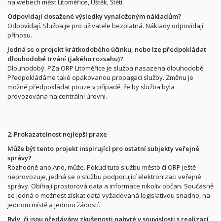
na webech měst Litoměřice, Úštěk, Štětí.
Odpovídají dosažené výsledky vynaloženým nákladům?
Odpovídají. Služba je pro uživatele bezplatná. Náklady odpovídají
přínosu.
Jedná se o projekt krátkodobého účinku, nebo lze předpokládat
dlouhodobé trvání (jakého rozsahu)?
Dlouhodobý. PZa ORP Litoměřice je služba nasazena dlouhodobě.
Předpokládáme také opakovanou propagaci služby. Změnu je
možné předpokládat pouze v případě, že by služba byla
provozována na centrální úrovni.
2. Prokazatelnost nejlepší praxe
Může být tento projekt inspirující pro ostatní subjekty veřejné
správy?
Rozhodně ano,Ano, může. Pokud tuto službu město či ORP ještě
neprovozuje, jedná se o službu podporující elektronizaci veřejné
správy. Obíhají prostorová data a informace nikoliv občan. Současně
se jedná o možnost získat data vyžadovaná legislativou snadno, na
jednom místě a jednou žádostí.
Byly, či jsou předávány zkušenosti nabyté v souvislosti s realizací