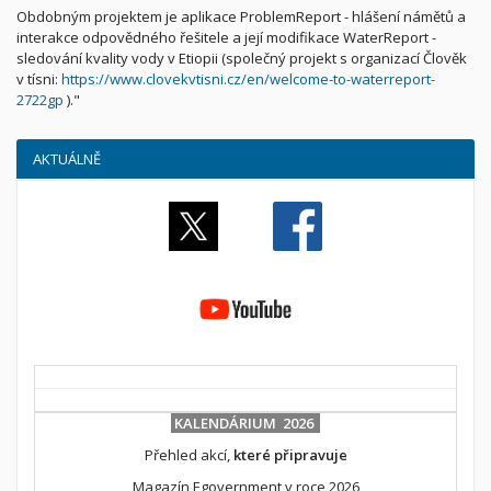
Obdobným projektem je aplikace ProblemReport - hlášení námětů a
interakce odpovědného řešitele a její modifikace WaterReport -
sledování kvality vody v Etiopii (společný projekt s organizací Člověk
v tísni:
https://www.clovekvtisni.cz/en/welcome-to-waterreport-
2722gp
)."
AKTUÁLNĚ
KALENDÁRIUM 2026
Přehled akcí,
které připravuje
Magazín Egovernment v roce 2026