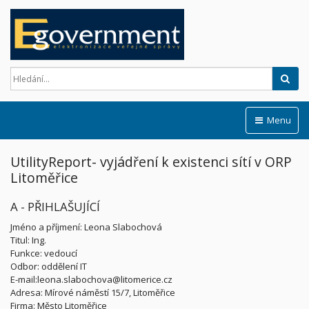
Hled
Menu
UtilityReport- vyjádření k existenci sítí v ORP
Litoměřice
A - PŘIHLAŠUJÍCÍ
Jméno a příjmení: Leona Slabochová
Titul: Ing.
Funkce: vedoucí
Odbor: oddělení IT
E-mail:leona.slabochova@litomerice.cz
Adresa: Mírové náměstí 15/7, Litoměřice
Firma: Město Litoměřice