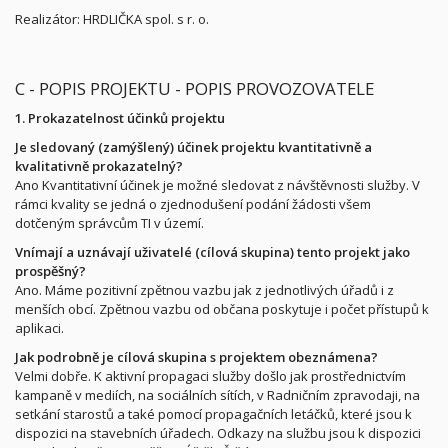
Realizátor: HRDLIČKA spol. s r. o.
C - POPIS PROJEKTU - POPIS PROVOZOVATELE
1. Prokazatelnost účinků projektu
Je sledovaný (zamýšlený) účinek projektu kvantitativně a
kvalitativně prokazatelný?
Ano Kvantitativní účinek je možné sledovat z návštěvnosti služby. V
rámci kvality se jedná o zjednodušení podání žádosti všem
dotčeným správcům TI v území.
Vnímají a uznávají uživatelé (cílová skupina) tento projekt jako
prospěšný?
Ano. Máme pozitivní zpětnou vazbu jak z jednotlivých úřadů i z
menších obcí. Zpětnou vazbu od občana poskytuje i počet přístupů k
aplikaci.
Jak podrobně je cílová skupina s projektem obeznámena?
Velmi dobře. K aktivní propagaci služby došlo jak prostřednictvím
kampaně v mediích, na sociálních sítích, v Radničním zpravodaji, na
setkání starostů a také pomocí propagačních letáčků, které jsou k
dispozici na stavebních úřadech. Odkazy na službu jsou k dispozici