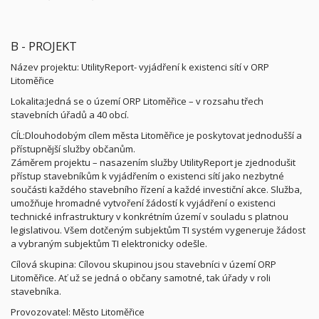
B - PROJEKT
Název projektu: UtilityReport- vyjádření k existenci sítí v ORP
Litoměřice
Lokalita:Jedná se o území ORP Litoměřice – v rozsahu třech
stavebních úřadů a 40 obcí.
CÍL:Dlouhodobým cílem města Litoměřice je poskytovat jednodušší a
přístupnější služby občanům.
Záměrem projektu – nasazením služby UtilityReport je zjednodušit
přístup stavebníkům k vyjádřením o existenci sítí jako nezbytné
součásti každého stavebního řízení a každé investiční akce. Služba,
umožňuje hromadné vytvoření žádostí k vyjádření o existenci
technické infrastruktury v konkrétním území v souladu s platnou
legislativou. Všem dotčeným subjektům TI systém vygeneruje žádost
a vybraným subjektům TI elektronicky odešle.
Cílová skupina: Cílovou skupinou jsou stavebníci v území ORP
Litoměřice. Ať už se jedná o občany samotné, tak úřady v roli
stavebníka.
Provozovatel: Město Litoměřice