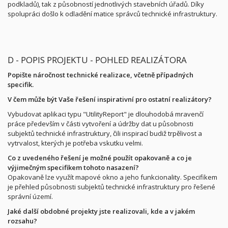
podkladů), tak z působností jednotlivých stavebních úřadů. Díky
spolupráci došlo k odladění matice správců technické infrastruktury.
D - POPIS PROJEKTU - POHLED REALIZÁTORA
Popište náročnost technické realizace, včetně případných
specifik.
V čem může být Vaše řešení inspirativní pro ostatní realizátory?
Vybudovat aplikaci typu "UtilityReport" je dlouhodobá mravenčí
práce především v části vytvoření a údržby dat u působnosti
subjektů technické infrastruktury, čili inspirací budiž trpělivost a
vytrvalost, kterých je potřeba vskutku velmi.
Co z uvedeného řešení je možné použít opakovaně a co je
výjimečným specifikem tohoto nasazení?
Opakovaně lze využít mapové okno a jeho funkcionality. Specifikem
je přehled působnosti subjektů technické infrastruktury pro řešené
správní území.
Jaké další obdobné projekty jste realizovali, kde a v jakém
rozsahu?