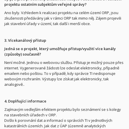
projektu ostatním subjektům veřejné správy?
Ano byly. Vzhledem k realizaci projektu na celém území ORP, jsou
zkušenosti předávány jak v rámci ORP tak mimo něj. Zájem projevili
jak stavební úřady v území, tak další i menší obce.
3. Vícekanálový přístup
Jedná se o projekt, který umožňuje přístup/využití více kanály
(způsoby) současně?
Není možné. Jednou o webovou službu. Přístup je možný pouze přes
internet. Vygenerované žádosti lze odeslat elektronicky, případně
emailem nebo poštou. To v případě, kdy správce TI nedisponuje
webovým rozhraním. Výstupy lze získat jak elektronicky, tak
analogově..
4. Doplňující informace
Zajímavým vedlejším efektem projektu bylo seznámení se s kolegy
na stavebních úřadech v ORP.
Došlo k porovnání dat a informací o správcích TI v jednotlivých
katastrálních územích. Jak dat z ÚAP (územně analytických