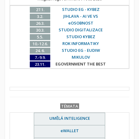
STUDIO EG - KYBEZ
27.1.
JIHLAVA - AI VE VS
3.2.
eOSOBNOST
26.3.
STUDIO DIGITALIZACE
30.3.
STUDIO KYBEZ
5.5.
ROK INFORMATIKY
10.-12.6.
STUDIO EG - EUDIW
24. 6.
MIKULOV
7.-9.9.
EGOVERNMENT THE BEST
23.11.
TÉMATA
UMĚLÁ INTELIGENCE
eWALLET