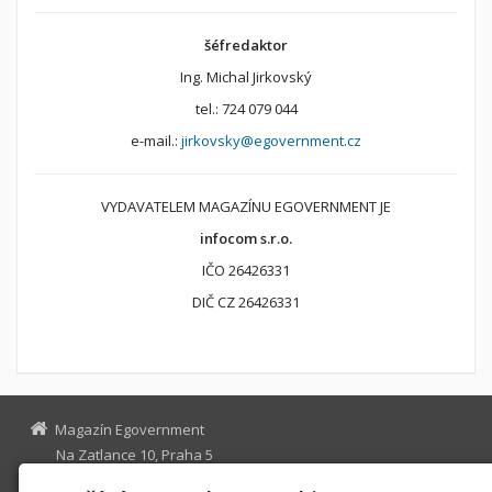
šéfredaktor
Ing. Michal Jirkovský
tel.: 724 079 044
e-mail.:
jirkovsky@egovernment.cz
VYDAVATELEM MAGAZÍNU EGOVERNMENT JE
infocom s.r.o.
IČO 26426331
DIČ CZ 26426331
Magazín Egovernment
Na Zatlance 10, Praha 5
egovernment@egovernment.cz