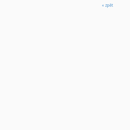
« zpět