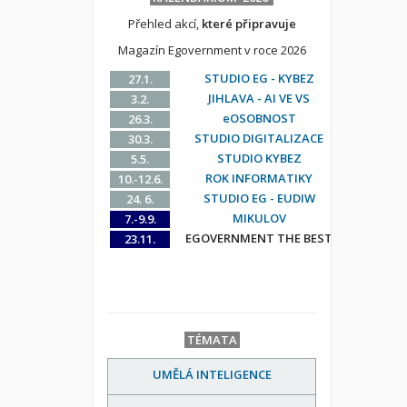
Přehled akcí,
které připravuje
Magazín Egovernment v roce 2026
STUDIO EG - KYBEZ
27.1.
JIHLAVA - AI VE VS
3.2.
eOSOBNOST
26.3.
STUDIO DIGITALIZACE
30.3.
STUDIO KYBEZ
5.5.
ROK INFORMATIKY
10.-12.6.
STUDIO EG - EUDIW
24. 6.
MIKULOV
7.-9.9.
EGOVERNMENT THE BEST
23.11.
TÉMATA
UMĚLÁ INTELIGENCE