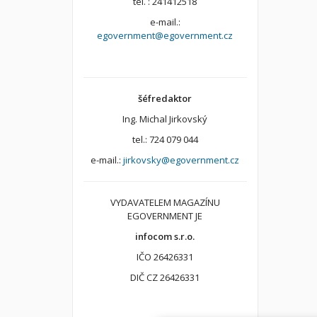
tel. : 241412518
e-mail.:
egovernment@egovernment.cz
šéfredaktor
Ing. Michal Jirkovský
tel.: 724 079 044
e-mail.:
jirkovsky@egovernment.cz
VYDAVATELEM MAGAZÍNU
EGOVERNMENT JE
infocom s.r.o.
IČO 26426331
DIČ CZ 26426331