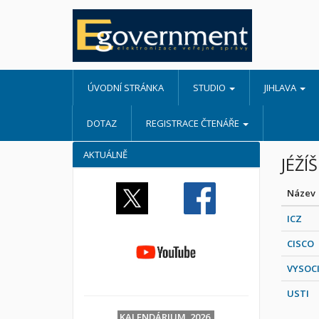
ÚVODNÍ STRÁNKA
STUDIO
JIHLAVA
DOTAZ
REGISTRACE ČTENÁŘE
AKTUÁLNĚ
JÉŽÍ
Název
ICZ
CISCO
VYSOC
USTI
KALENDÁRIUM 2026