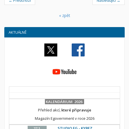
← Předchozí
Následující →
« zpět
AKTUÁLNĚ
KALENDÁRIUM 2026
Přehled akcí,
které připravuje
Magazín Egovernment v roce 2026
STUDIO EG - KYBEZ
27.1.