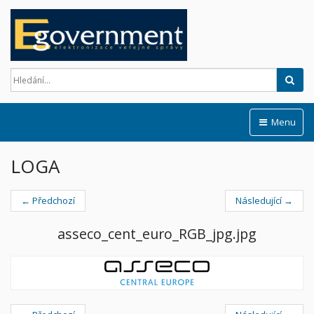
Hled
Menu
LOGA
← Předchozí
Následující →
asseco_cent_euro_RGB_jpg.jpg