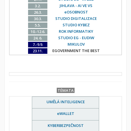
JIHLAVA - AI VE VS
3.2.
eOSOBNOST
26.3.
STUDIO DIGITALIZACE
30.3.
STUDIO KYBEZ
5.5.
ROK INFORMATIKY
10.-12.6.
STUDIO EG - EUDIW
24. 6.
MIKULOV
7.-9.9.
EGOVERNMENT THE BEST
23.11.
TÉMATA
UMĚLÁ INTELIGENCE
eWALLET
KYBERBEZPEČNOST