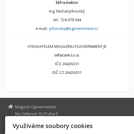
šéfredaktor
Ing. Michal Jirkovský
tel.: 724 079 044
e-mail.:
jirkovsky@egovernment.cz
VYDAVATELEM MAGAZÍNU EGOVERNMENT JE
infocom s.r.o.
IČO 26426331
DIČ CZ 26426331
Magazín Egovernment
Na Zatlance 10, Praha 5
egovernment@egovernment.cz
Využíváme soubory cookies
Úvodní stránka