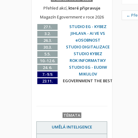
Přehled akcí,
které připravuje
← Pře
Magazín Egovernment v roce 2026
STUDIO EG - KYBEZ
27.1.
JIHLAVA - AI VE VS
3.2.
eOSOBNOST
26.3.
STUDIO DIGITALIZACE
30.3.
STUDIO KYBEZ
5.5.
ROK INFORMATIKY
10.-12.6.
STUDIO EG - EUDIW
24. 6.
MIKULOV
7.-9.9.
EGOVERNMENT THE BEST
23.11.
TÉMATA
UMĚLÁ INTELIGENCE