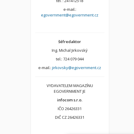
tel. : 241412518
e-mail.:
egovernment@egovernment.cz
šéfredaktor
Ing. Michal Jirkovský
tel.: 724 079 044
e-mail.:
jirkovsky@egovernment.cz
VYDAVATELEM MAGAZÍNU
EGOVERNMENT JE
infocom s.r.o.
IČO 26426331
DIČ CZ 26426331