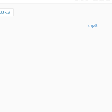
dchozí
« zpět