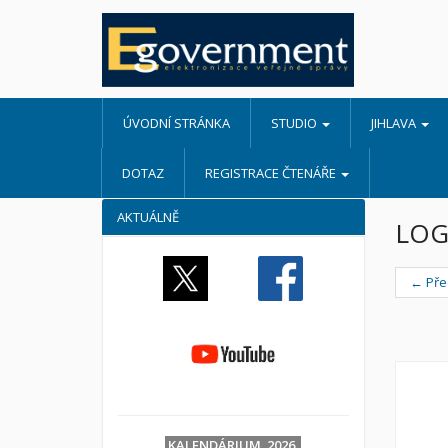
ÚVODNÍ STRÁNKA
STUDIO
JIHLAVA
DOTAZ
REGISTRACE ČTENÁŘE
AKTUÁLNĚ
LOG
← Pře
KALENDÁRIUM 2026