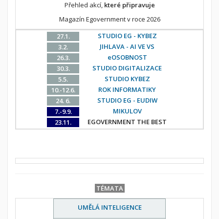
Přehled akcí,
které připravuje
Magazín Egovernment v roce 2026
STUDIO EG - KYBEZ
27.1.
JIHLAVA - AI VE VS
3.2.
eOSOBNOST
26.3.
STUDIO DIGITALIZACE
30.3.
STUDIO KYBEZ
5.5.
ROK INFORMATIKY
10.-12.6.
STUDIO EG - EUDIW
24. 6.
MIKULOV
7.-9.9.
EGOVERNMENT THE BEST
23.11.
TÉMATA
UMĚLÁ INTELIGENCE