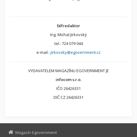
šéfredaktor
Ing. Michal Jirkovský
tel.: 724 079 044
e-mail.:
jirkovsky@egovernment.cz
VYDAVATELEM MAGAZÍNU EGOVERNMENT JE
infocom s.r.o.
IČO 26426331
DIČ CZ 26426331
Magazín Egovernment