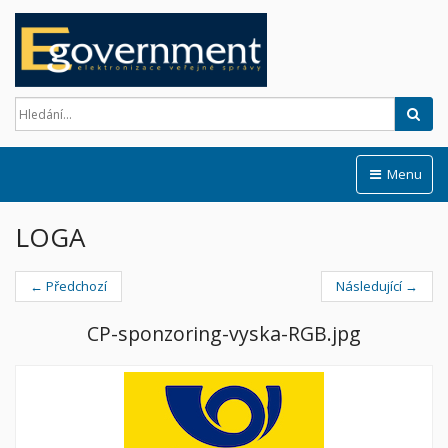
Hled
Menu
LOGA
← Předchozí
Následující →
CP-sponzoring-vyska-RGB.jpg