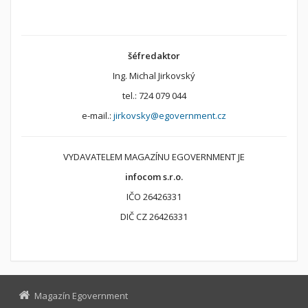
šéfredaktor
Ing. Michal Jirkovský
tel.: 724 079 044
e-mail.:
jirkovsky@egovernment.cz
VYDAVATELEM MAGAZÍNU EGOVERNMENT JE
infocom s.r.o.
IČO 26426331
DIČ CZ 26426331
Magazín Egovernment