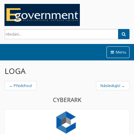
Hled
Menu
LOGA
← Předchozí
Následující →
CYBERARK