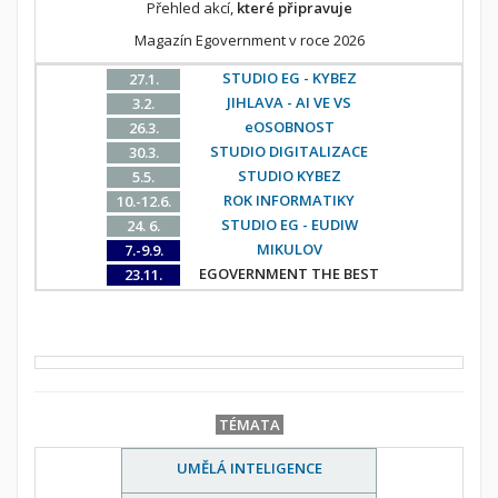
Přehled akcí,
které připravuje
Magazín Egovernment v roce 2026
STUDIO EG - KYBEZ
27.1.
JIHLAVA - AI VE VS
3.2.
eOSOBNOST
26.3.
STUDIO DIGITALIZACE
30.3.
STUDIO KYBEZ
5.5.
ROK INFORMATIKY
10.-12.6.
STUDIO EG - EUDIW
24. 6.
MIKULOV
7.-9.9.
EGOVERNMENT THE BEST
23.11.
TÉMATA
UMĚLÁ INTELIGENCE