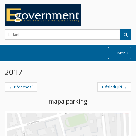
Hled
Menu
2017
← Předchozí
Následující →
mapa parking