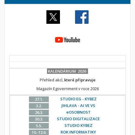
KALENDÁRIUM 2026
Přehled akcí,
které připravuje
Magazín Egovernment v roce 2026
STUDIO EG - KYBEZ
27.1.
JIHLAVA - AI VE VS
3.2.
eOSOBNOST
26.3.
STUDIO DIGITALIZACE
30.3.
STUDIO KYBEZ
5.5.
ROK INFORMATIKY
10.-12.6.