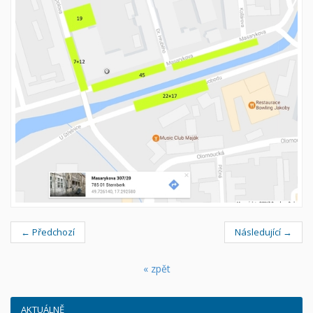
← Předchozí
Následující →
« zpět
AKTUÁLNĚ