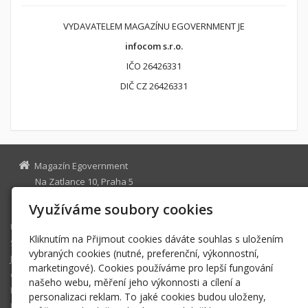
VYDAVATELEM MAGAZÍNU EGOVERNMENT JE
infocom s.r.o.
IČO 26426331
DIČ CZ 26426331
Magazín Egovernment
Na Zatlance 10, Praha 5
egovernment@egovernment.cz
Využíváme soubory cookies
Úvodní stránka
Kliknutím na Přijmout cookies dáváte souhlas s uložením
STUDIO
vybraných cookies (nutné, preferenční, výkonnostní,
JIHLAVA
marketingové). Cookies používáme pro lepší fungování
eOSOBNOST
našeho webu, měření jeho výkonnosti a cílení a
ROK INFORMATIKY
personalizaci reklam. To jaké cookies budou uloženy,
MIKULOV