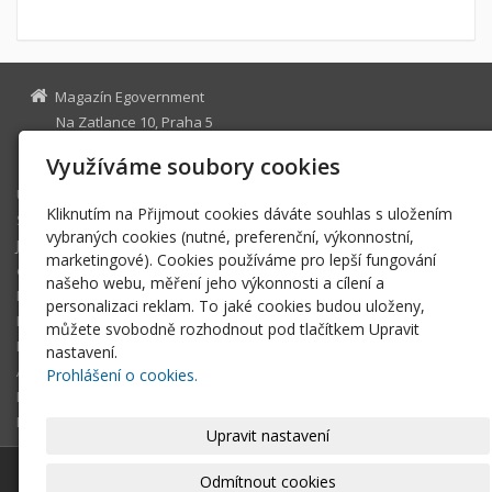
Magazín Egovernment
Na Zatlance 10, Praha 5
egovernment@egovernment.cz
Využíváme soubory cookies
Úvodní stránka
Kliknutím na Přijmout cookies dáváte souhlas s uložením
STUDIO
vybraných cookies (nutné, preferenční, výkonnostní,
JIHLAVA
marketingové). Cookies používáme pro lepší fungování
eOSOBNOST
našeho webu, měření jeho výkonnosti a cílení a
ROK INFORMATIKY
personalizaci reklam. To jaké cookies budou uloženy,
MIKULOV
můžete svobodně rozhodnout pod tlačítkem Upravit
EGOVERNMENT THE BEST
nastavení.
ARCHIV MAGAZÍNU
Prohlášení o cookies.
DOTAZ
REGISTRACE ČTENÁŘE
Upravit nastavení
© 2026
Magazín Egovernment
|
Mapa webu
Odmítnout cookies