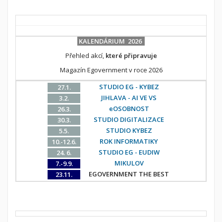
KALENDÁRIUM 2026
Přehled akcí,
které připravuje
Magazín Egovernment v roce 2026
STUDIO EG - KYBEZ
27.1.
JIHLAVA - AI VE VS
3.2.
eOSOBNOST
26.3.
STUDIO DIGITALIZACE
30.3.
STUDIO KYBEZ
5.5.
ROK INFORMATIKY
10.-12.6.
STUDIO EG - EUDIW
24. 6.
MIKULOV
7.-9.9.
EGOVERNMENT THE BEST
23.11.