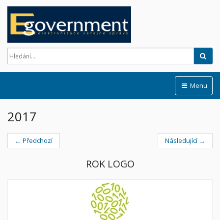
Hled
Menu
2017
← Předchozí
Následující →
ROK LOGO