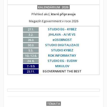
KALENDÁRIUM 2026
Přehled akcí,
které připravuje
Magazín Egovernment v roce 2026
STUDIO EG - KYBEZ
27.1.
JIHLAVA - AI VE VS
3.2.
eOSOBNOST
26.3.
STUDIO DIGITALIZACE
30.3.
STUDIO KYBEZ
5.5.
ROK INFORMATIKY
10.-12.6.
STUDIO EG - EUDIW
24. 6.
MIKULOV
7.-9.9.
EGOVERNMENT THE BEST
23.11.
TÉMATA