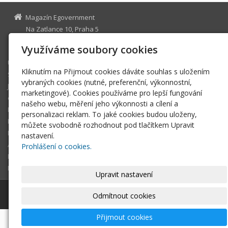
Magazín Egovernment
Na Zatlance 10, Praha 5
egovernment@egovernment.cz
Využíváme soubory cookies
Úvodní stránka
Kliknutím na Přijmout cookies dáváte souhlas s uložením
STUDIO
vybraných cookies (nutné, preferenční, výkonnostní,
JIHLAVA
marketingové). Cookies používáme pro lepší fungování
eOSOBNOST
našeho webu, měření jeho výkonnosti a cílení a
ROK INFORMATIKY
personalizaci reklam. To jaké cookies budou uloženy,
MIKULOV
můžete svobodně rozhodnout pod tlačítkem Upravit
EGOVERNMENT THE BEST
nastavení.
ARCHIV MAGAZÍNU
Prohlášení o cookies.
DOTAZ
REGISTRACE ČTENÁŘE
Upravit nastavení
© 2026
Magazín Egovernment
|
Mapa webu
Odmítnout cookies
Přijmout cookies
-
webové stránky
s AI,
doména
a
webhosting
u jediného