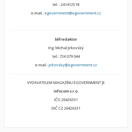
tel. : 241412518
e-mail.:
egovernment@egovernment.cz
šéfredaktor
Ing. Michal Jirkovský
tel.: 724 079 044
e-mail.:
jirkovsky@egovernment.cz
VYDAVATELEM MAGAZÍNU EGOVERNMENT JE
infocom s.r.o.
IČO 26426331
DIČ CZ 26426331