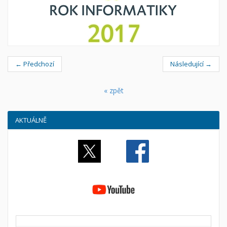
← Předchozí
Následující →
« zpět
AKTUÁLNĚ