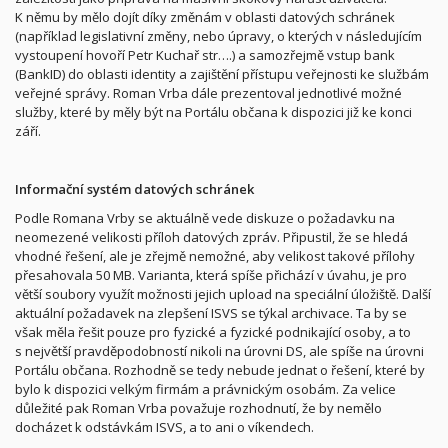
K němu by mělo dojít díky změnám v oblasti datových schránek
(například legislativní změny, nebo úpravy, o kterých v následujícím
vystoupení hovoří Petr Kuchař str….) a samozřejmě vstup bank
(BankID) do oblasti identity a zajištění přístupu veřejnosti ke službám
veřejné správy. Roman Vrba dále prezentoval jednotlivé možné
služby, které by měly být na Portálu občana k dispozici již ke konci
září.
Informační systém datových schránek
Podle Romana Vrby se aktuálně vede diskuze o požadavku na
neomezené velikosti příloh datových zpráv. Připustil, že se hledá
vhodné řešení, ale je zřejmě nemožné, aby velikost takové přílohy
přesahovala 50 MB. Varianta, která spíše přichází v úvahu, je pro
větší soubory využít možnosti jejich upload na speciální úložiště. Další
aktuální požadavek na zlepšení ISVS se týkal archivace. Ta by se
však měla řešit pouze pro fyzické a fyzické podnikající osoby, a to
s největší pravděpodobností nikoli na úrovni DS, ale spíše na úrovni
Portálu občana. Rozhodně se tedy nebude jednat o řešení, které by
bylo k dispozici velkým firmám a právnickým osobám. Za velice
důležité pak Roman Vrba považuje rozhodnutí, že by nemělo
docházet k odstávkám ISVS, a to ani o víkendech.