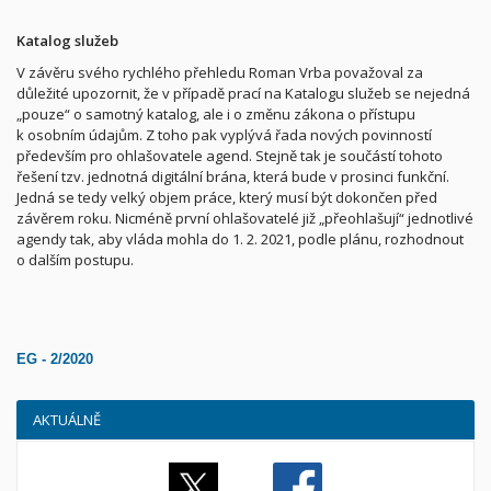
Katalog služeb
V závěru svého rychlého přehledu Roman Vrba považoval za
důležité upozornit, že v případě prací na Katalogu služeb se nejedná
„pouze“ o samotný katalog, ale i o změnu zákona o přístupu
k osobním údajům. Z toho pak vyplývá řada nových povinností
především pro ohlašovatele agend. Stejně tak je součástí tohoto
řešení tzv. jednotná digitální brána, která bude v prosinci funkční.
Jedná se tedy velký objem práce, který musí být dokončen před
závěrem roku. Nicméně první ohlašovatelé již „přeohlašují“ jednotlivé
agendy tak, aby vláda mohla do 1. 2. 2021, podle plánu, rozhodnout
o dalším postupu.
EG - 2/2020
AKTUÁLNĚ