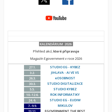
KALENDÁRIUM 2026
Přehled akcí,
které připravuje
Magazín Egovernment v roce 2026
STUDIO EG - KYBEZ
27.1.
JIHLAVA - AI VE VS
3.2.
eOSOBNOST
26.3.
STUDIO DIGITALIZACE
30.3.
STUDIO KYBEZ
5.5.
ROK INFORMATIKY
10.-12.6.
STUDIO EG - EUDIW
24. 6.
MIKULOV
7.-9.9.
EGOVERNMENT THE BEST
23.11.