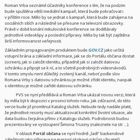
Roman Vrba seznámil účastníky konference s tím, že na podzim
bude spuštěna větší mediální kampaň, která bude pokračovat i
v příštím roce. Mělo by se jednat o kampaň, která bude zahájena na
sociálních sítích a následně se přesune na televizní obrazovky.
Právě v době konání mikulovské konference se dodělávaly
jednotlivé videoklipy a poslední přípravy. Měla by tak být zajištěna
širší informovanost veřejnosti.
Základním propagovaným produktem bude
GOV.CZ
jako určitá
vstupní brána a základní informace, jak se do Portálu občana dostat
(screen), jak si založit identitu, případně jak si založit datovou
schránku a připojit se k ní, a to včetně podrobných videonávodů.
V tomto smyslu není důležitý zvolený kanál, neboť podle slov
Romana Vrby s datovou schránkou je možné zřídit identitu, naopak
s identitou je možné zařídit datovou schránku.
PVS se nyní předělává a Roman Vrba ukázal novou verzi, která
by měla být k dispozici v prosinci tohoto roku. Jak zdůraznil, do této
verze bude již promítnut Katalog služeb. Nebude tedy nadále platit,
že jednotlivé resorty musí aktualizovat konkrétní životní situace, ale
data budou čerpána přímo z Katalogu služeb. Podrobnosti budou
prezentovány ve vystoupení Šimona Trusiny (naleznete na str …).
V oblasti
Portál občana
se nyní hodně „ladí“ backendové
záležitosti jako příprava na masivní skokový nárůst uživatelů.