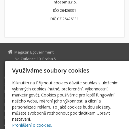
infocom s.r.o.
IČO 26426331
DIČ CZ 26426331
Magazín Egovernment
Na Zatlance 10, Praha 5
egovernment@egovernment.cz
Využíváme soubory cookies
Úvodní stránka
Kliknutím na Přijmout cookies dáváte souhlas s uložením
STUDIO
vybraných cookies (nutné, preferenční, výkonnostní,
JIHLAVA
marketingové). Cookies používáme pro lepší fungování
eOSOBNOST
našeho webu, měření jeho výkonnosti a cílení a
ROK INFORMATIKY
personalizaci reklam. To jaké cookies budou uloženy,
MIKULOV
můžete svobodně rozhodnout pod tlačítkem Upravit
EGOVERNMENT THE BEST
nastavení.
ARCHIV MAGAZÍNU
Prohlášení o cookies.