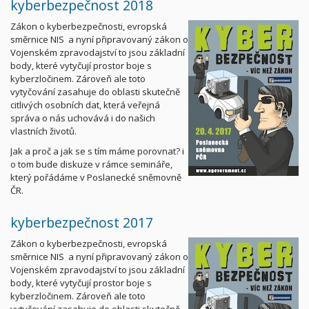
kyberbezpečnost 2018
Zákon o kyberbezpečnosti, evropská
směrnice NIS a nyní připravovaný zákon o
Vojenském zpravodajství to jsou základní
body, které vytyčují prostor boje s
kyberzločinem. Zároveň ale toto
vytyčování zasahuje do oblasti skutečně
citlivých osobních dat, která veřejná
správa o nás uchovává i do našich
vlastních životů.
Jak a proč a jak se s tím máme porovnat? i
o tom bude diskuze v rámce semináře,
který pořádáme v Poslanecké sněmovně
ČR.
kyberbezpečnost 2017
Zákon o kyberbezpečnosti, evropská
směrnice NIS a nyní připravovaný zákon o
Vojenském zpravodajství to jsou základní
body, které vytyčují prostor boje s
kyberzločinem. Zároveň ale toto