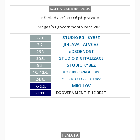
KALENDÁRIUM 2026
Přehled akcí,
které připravuje
Magazín Egovernment v roce 2026
STUDIO EG - KYBEZ
27.1.
JIHLAVA - AI VE VS
3.2.
eOSOBNOST
26.3.
STUDIO DIGITALIZACE
30.3.
STUDIO KYBEZ
5.5.
ROK INFORMATIKY
10.-12.6.
STUDIO EG - EUDIW
24. 6.
MIKULOV
7.-9.9.
EGOVERNMENT THE BEST
23.11.
TÉMATA