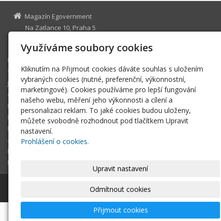
Magazín Egovernment
Na Zatlance 10, Praha 5
egovernment@egovernment.cz
Využíváme soubory cookies
Úvodní stránka
Kliknutím na Přijmout cookies dáváte souhlas s uložením
STUDIO
vybraných cookies (nutné, preferenční, výkonnostní,
JIHLAVA
marketingové). Cookies používáme pro lepší fungování
eOSOBNOST
našeho webu, měření jeho výkonnosti a cílení a
ROK INFORMATIKY
personalizaci reklam. To jaké cookies budou uloženy,
MIKULOV
můžete svobodně rozhodnout pod tlačítkem Upravit
EGOVERNMENT THE BEST
nastavení.
ARCHIV MAGAZÍNU
Prohlášení o cookies.
DOTAZ
REGISTRACE ČTENÁŘE
Upravit nastavení
© 2026
Magazín Egovernment
|
Mapa webu
Odmítnout cookies
Přijmout cookies
-
webové stránky
s AI,
doména
a
webhosting
u jediného