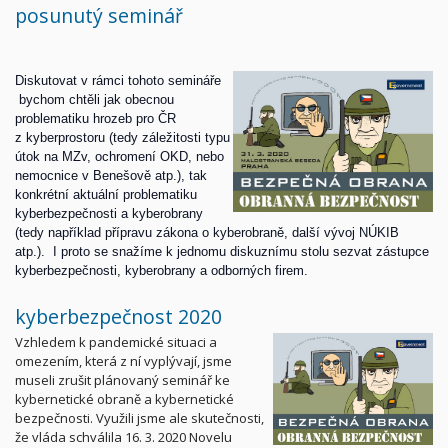
posunutý seminář
Diskutovat v rámci tohoto semináře
bychom chtěli jak obecnou
problematiku hrozeb pro ČR
z kyberprostoru (tedy záležitosti typu
útok na MZv, ochromení OKD, nebo
nemocnice v Benešově atp.), tak
konkrétní aktuální problematiku
kyberbezpečnosti a kyberobrany
(tedy například přípravu zákona o kyberobraně, další vývoj NÚKIB
atp.).
I proto se snažíme k jednomu diskuznímu stolu sezvat zástupce
kyberbezpečnosti, kyberobrany a odborných firem.
kyberbezpečnost 2020
​Vzhledem k pandemické situaci a
omezením, která z ní vyplývají, jsme
museli zrušit plánovaný seminář ke
kybernetické obraně a kybernetické
bezpečnosti. Využili jsme ale skutečnosti,
že vláda schválila 16. 3. 2020 Novelu