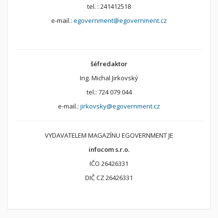
tel. : 241412518
e-mail.:
egovernment@egovernment.cz
šéfredaktor
Ing. Michal Jirkovský
tel.: 724 079 044
e-mail.:
jirkovsky@egovernment.cz
VYDAVATELEM MAGAZÍNU EGOVERNMENT JE
infocom s.r.o.
IČO 26426331
DIČ CZ 26426331