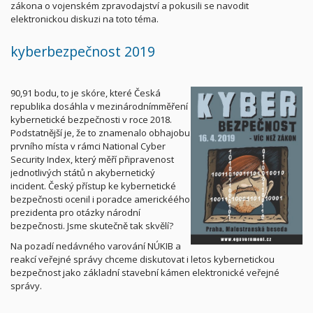
zákona o vojenském zpravodajství a pokusili se navodit
elektronickou diskuzi na toto téma.
kyberbezpečnost 2019
90,91 bodu, to je skóre, které Česká
republika dosáhla v mezinárodnímměření
kybernetické bezpečnosti v roce 2018.
Podstatnější je, že to znamenalo obhajobu
prvního místa v rámci National Cyber
Security Index, který měří připravenost
jednotlivých států n akybernetický
incident. Český přístup ke kybernetické
bezpečnosti ocenil i poradce americkéého
prezidenta pro otázky národní
bezpečnosti. Jsme skutečně tak skvělí?
Na pozadí nedávného varování NÚKIB a
reakcí veřejné správy chceme diskutovat i letos kybernetickou
bezpečnost jako základní stavební kámen elektronické veřejné
správy.