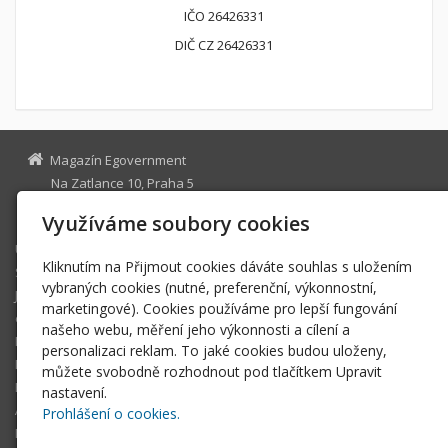
IČO 26426331
DIČ CZ 26426331
Magazín Egovernment
Na Zatlance 10, Praha 5
egovernment@egovernment.cz
Využíváme soubory cookies
Úvodní stránka
Kliknutím na Přijmout cookies dáváte souhlas s uložením
STUDIO
vybraných cookies (nutné, preferenční, výkonnostní,
JIHLAVA
marketingové). Cookies používáme pro lepší fungování
eOSOBNOST
našeho webu, měření jeho výkonnosti a cílení a
ROK INFORMATIKY
personalizaci reklam. To jaké cookies budou uloženy,
MIKULOV
můžete svobodně rozhodnout pod tlačítkem Upravit
EGOVERNMENT THE BEST
nastavení.
ARCHIV MAGAZÍNU
Prohlášení o cookies.
DOTAZ