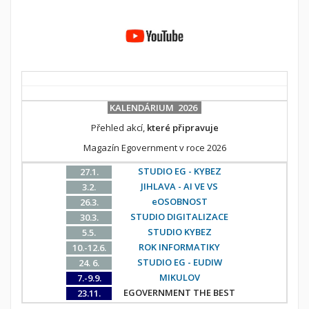
KALENDÁRIUM 2026
Přehled akcí,
které připravuje
Magazín Egovernment v roce 2026
STUDIO EG - KYBEZ
27.1.
JIHLAVA - AI VE VS
3.2.
eOSOBNOST
26.3.
STUDIO DIGITALIZACE
30.3.
STUDIO KYBEZ
5.5.
ROK INFORMATIKY
10.-12.6.
STUDIO EG - EUDIW
24. 6.
MIKULOV
7.-9.9.
EGOVERNMENT THE BEST
23.11.