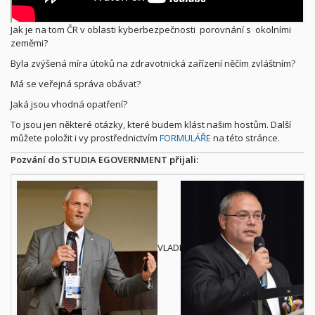
Jak je na tom ČR v oblasti kyberbezpečnosti porovnání s okolními
zeměmi?
Byla zvýšená míra útoků na zdravotnická zařízení něčím zvláštním?
Má se veřejná správa obávat?
Jaká jsou vhodná opatření?
To jsou jen některé otázky, které budem klást našim hostům. Další
můžete položit i vy prostřednictvím
FORMULÁŘE
na této stránce.
Pozvání do STUDIA EGOVERNMENT přijali:
VLADIMÍR ROHEL