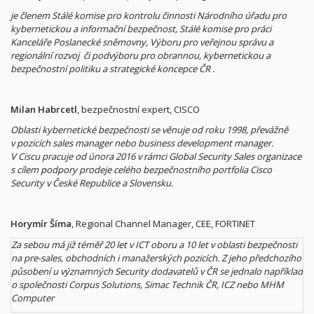
je členem Stálé komise pro kontrolu činnosti Národního úřadu pro
kybernetickou a informační bezpečnost, Stálé komise pro práci
Kanceláře Poslanecké sněmovny, Výboru pro veřejnou správu a
regionální rozvoj či podvýboru pro obrannou, kybernetickou a
bezpečnostní politiku a strategické koncepce ČR .
Milan Habrcetl
, bezpečnostní expert, CISCO
Oblasti kybernetické bezpečnosti se věnuje od roku 1998, převážně
v pozicích sales manager nebo business development manager.
V Ciscu pracuje od února 2016 v rámci Global Security Sales organizace
s cílem podpory prodeje celého bezpečnostního portfolia Cisco
Security v České Republice a Slovensku.
Horymír Šíma
, Regional Channel Manager, CEE, FORTINET
Za sebou má již téměř 20 let v ICT oboru a 10 let v oblasti bezpečnosti
na pre-sales, obchodních i manažerských pozicích. Z jeho předchozího
působení u významných Security dodavatelů v ČR se jednalo například
o společnosti Corpus Solutions, Simac Technik ČR, ICZ nebo MHM
Computer