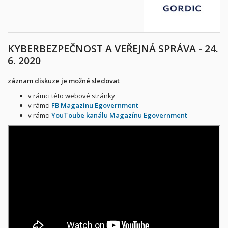
KYBERBEZPEČNOST A VEŘEJNÁ SPRÁVA - 24.
6. 2020
záznam diskuze je možné sledovat
v rámci této webové stránky
v rámci
FB Magazínu Egovernment
v rámci
YouToube kanálu Magazínu Egovernment