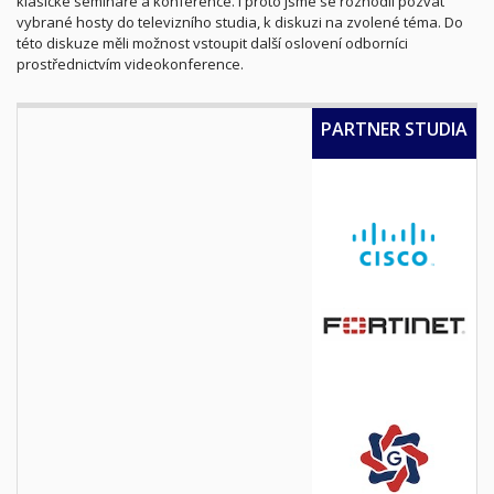
klasické semináře a konference. I proto jsme se rozhodli pozvat
vybrané hosty do televizního studia, k diskuzi na zvolené téma. Do
této diskuze měli možnost vstoupit další oslovení odborníci
prostřednictvím videokonference.
PARTNER STUDIA