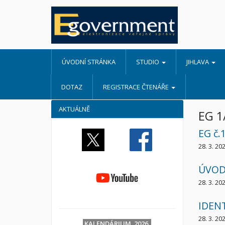
ÚVODNÍ STRÁNKA
STUDIO
JIHLAVA
DOTAZ
REGISTRACE ČTENÁŘE
AKTUÁLNĚ
EG 1
EG č.
28. 3. 20
ÚVOD
28. 3. 20
IDEN
28. 3. 20
KALENDÁRIUM 2026