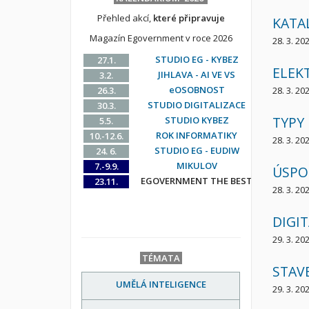
Přehled akcí,
které připravuje
KATA
Magazín Egovernment v roce 2026
28. 3. 20
STUDIO EG - KYBEZ
27.1.
ELEK
JIHLAVA - AI VE VS
3.2.
eOSOBNOST
26.3.
28. 3. 20
STUDIO DIGITALIZACE
30.3.
TYPY
STUDIO KYBEZ
5.5.
ROK INFORMATIKY
10.-12.6.
28. 3. 20
STUDIO EG - EUDIW
24. 6.
MIKULOV
7.-9.9.
ÚSPO
EGOVERNMENT THE BEST
23.11.
28. 3. 20
DIGI
29. 3. 20
TÉMATA
STAVE
UMĚLÁ INTELIGENCE
29. 3. 20