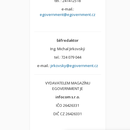
tel. : 241412518
e-mail.:
egovernment@egovernment.cz
šéfredaktor
Ing. Michal Jirkovský
tel.: 724 079 044
e-mail.:
jirkovsky@egovernment.cz
VYDAVATELEM MAGAZÍNU
EGOVERNMENT JE
infocom s.r.o.
IČO 26426331
DIČ CZ 26426331