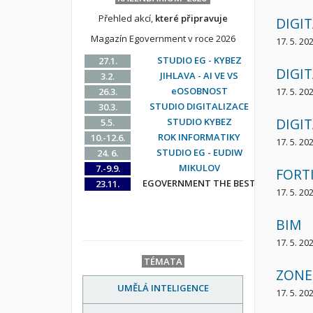
Přehled akcí,
které připravuje
DIGI
Magazín Egovernment v roce 2026
17. 5. 20
STUDIO EG - KYBEZ
27.1.
DIGIT
JIHLAVA - AI VE VS
3.2.
eOSOBNOST
26.3.
17. 5. 20
STUDIO DIGITALIZACE
30.3.
DIGI
STUDIO KYBEZ
5.5.
ROK INFORMATIKY
10.-12.6.
17. 5. 20
STUDIO EG - EUDIW
24. 6.
MIKULOV
7.-9.9.
FORT
EGOVERNMENT THE BEST
23.11.
17. 5. 20
BIM
17. 5. 20
TÉMATA
ZONE
UMĚLÁ INTELIGENCE
17. 5. 20