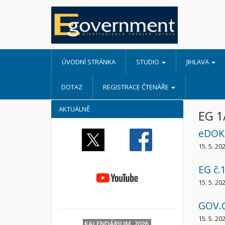
ÚVODNÍ STRÁNKA
STUDIO
JIHLAVA
DOTAZ
REGISTRACE ČTENÁŘE
AKTUÁLNĚ
EG 1
eDOK
15. 5. 20
EG č.
15. 5. 20
GOV.
15. 5. 20
KALENDÁRIUM 2026