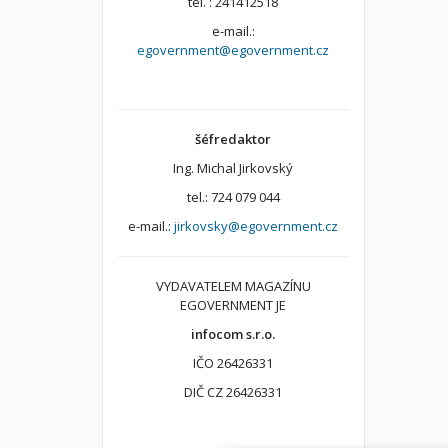
tel. : 241412518
e-mail.:
egovernment@egovernment.cz
šéfredaktor
Ing. Michal Jirkovský
tel.: 724 079 044
e-mail.:
jirkovsky@egovernment.cz
VYDAVATELEM MAGAZÍNU
EGOVERNMENT JE
infocom s.r.o.
IČO 26426331
DIČ CZ 26426331