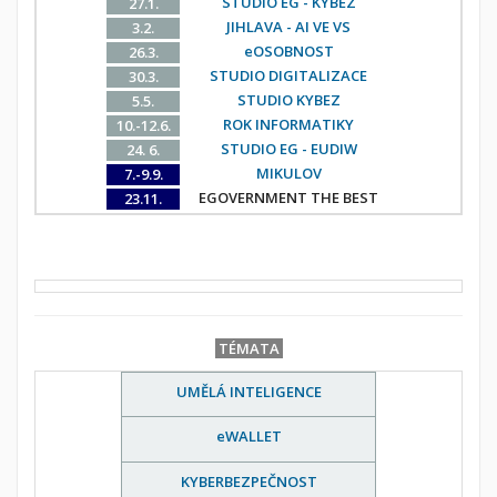
STUDIO EG - KYBEZ
27.1.
JIHLAVA - AI VE VS
3.2.
eOSOBNOST
26.3.
STUDIO DIGITALIZACE
30.3.
STUDIO KYBEZ
5.5.
ROK INFORMATIKY
10.-12.6.
STUDIO EG - EUDIW
24. 6.
MIKULOV
7.-9.9.
EGOVERNMENT THE BEST
23.11.
TÉMATA
UMĚLÁ INTELIGENCE
eWALLET
KYBERBEZPEČNOST