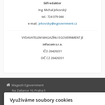
šéfredaktor
Ing. Michal Jirkovský
tel.: 724 079 044
e-mail.:
jirkovsky@egovernment.cz
VYDAVATELEM MAGAZÍNU EGOVERNMENT JE
infocom s.r.o.
IČO 26426331
DIČ CZ 26426331
Magazín Egovernment
Na Zatlance 10, Praha 5
egovernment@egovernment.cz
Využíváme soubory cookies